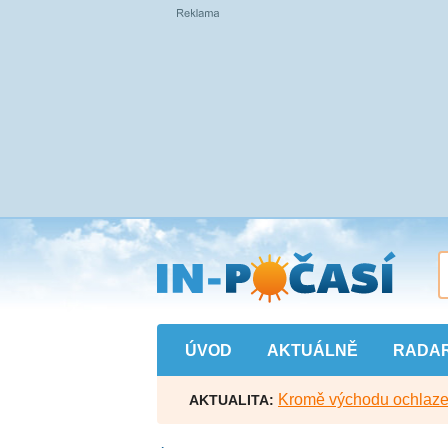
Přejít
na
hlavní
obsah
ÚVOD
AKTUÁLNĚ
RADA
Kromě východu ochlazen
AKTUALITA: