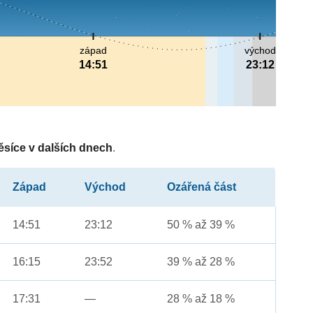
západ
východ
14:51
23:12
ěsíce v dalších dnech
.
Západ
Východ
Ozářená část
14:51
23:12
50 % až 39 %
16:15
23:52
39 % až 28 %
17:31
—
28 % až 18 %