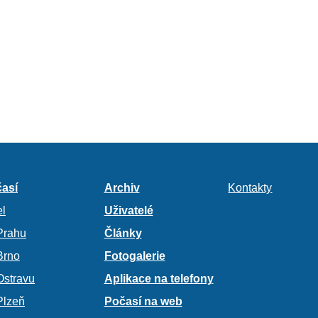
así
Archiv
Kontakty
l
Uživatelé
Prahu
Články
Brno
Fotogalerie
Ostravu
Aplikace na telefony
Plzeň
Počasí na web