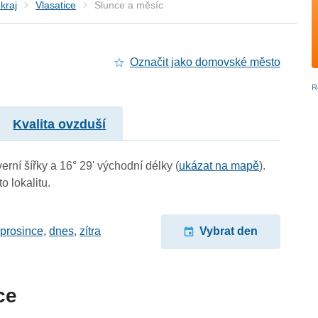
kraj
Vlasatice
Slunce a měsíc
Označit jako domovské město
Kvalita ovzduší
erní šířky a 16° 29' východní délky (
ukázat na mapě
).
o lokalitu.
 prosince
,
dnes
,
zítra
Vybrat den
ce