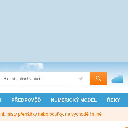
R
PŘEDPOVĚĎ
NUMERICKÝ
MODEL
ŘEKY
í, místy přeháňky nebo bouřky, na východě i silné