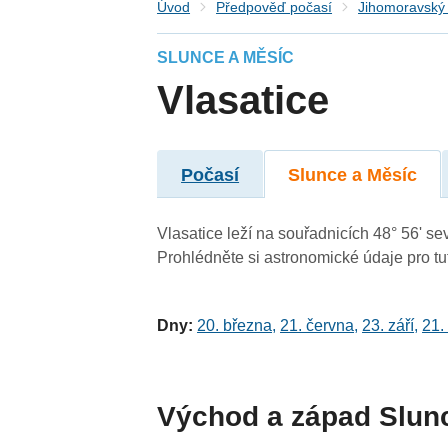
Úvod
Předpověď počasí
Jihomoravský 
SLUNCE A MĚSÍC
Vlasatice
Počasí
Slunce a Měsíc
Vlasatice leží na souřadnicích 48° 56' sev
Prohlédněte si astronomické údaje pro tut
Dny:
20. března
,
21. června
,
23. září
,
21.
Východ a západ Slun