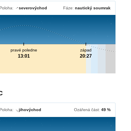
Poloha:
severovýchod
Fáze:
nautický soumrak
↓
pravé poledne
západ
13:01
20:27
c
Poloha:
jihovýchod
Ozářená část:
49 %
↓