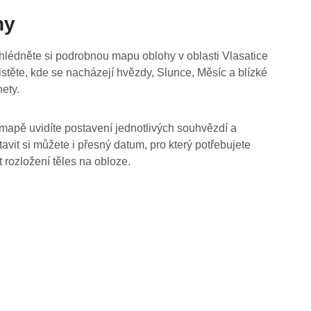
hy
hlédněte si podrobnou mapu oblohy v oblasti Vlasatice
jistěte, kde se nacházejí hvězdy, Slunce, Měsíc a blízké
nety.
mapě uvidíte postavení jednotlivých souhvězdí a
tavit si můžete i přesný datum, pro který potřebujete
t rozložení těles na obloze.