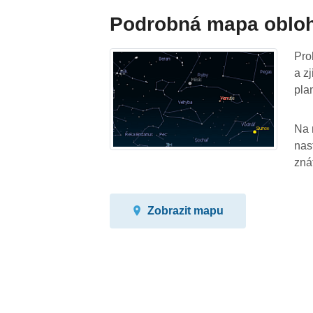
Podrobná mapa oblo
Pro
a z
pla
Na 
nas
zná
Zobrazit mapu