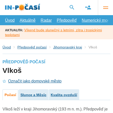
Přejít
na
hlavní
obsah
Úvod
Aktuálně
Radar
Předpověď
Numerický model
Víkend bude slunečný s letními, zítra i tropickými
AKTUALITA:
teplotami
Úvod
Předpověď počasí
Jihomoravský kraj
Vlkoš
PŘEDPOVĚĎ POČASÍ
Vlkoš
Označit jako domovské město
Počasí
Slunce a Měsíc
Kvalita ovzduší
Vlkoš leží v kraji Jihomoravský (193 m n. m.). Předpověď je