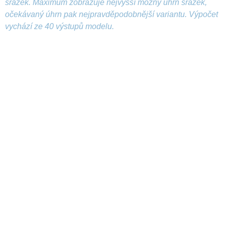
srážek. Maximum zobrazuje nejvyšší možný úhrn srážek,
očekávaný úhrn pak nejpravděpodobnější variantu. Výpočet
vychází ze 40 výstupů modelu.