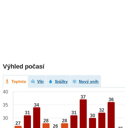
Výhled počasí
Teplota
Vítr
Srážky
Nový sníh
40
37
36
34
35
32
31
31
30
30
28
28
27
26