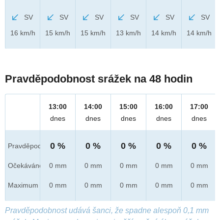
SV
SV
SV
SV
SV
SV
16 km/h
15 km/h
15 km/h
13 km/h
14 km/h
14 km/h
Pravděpodobnost srážek na 48 hodin
13:00
14:00
15:00
16:00
17:00
dnes
dnes
dnes
dnes
dnes
0 %
0 %
0 %
0 %
0 %
Pravděpod.
Očekáváno
0 mm
0 mm
0 mm
0 mm
0 mm
Maximum
0 mm
0 mm
0 mm
0 mm
0 mm
Pravděpodobnost udává šanci, že spadne alespoň 0,1 mm