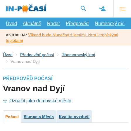
Přejít
na
hlavní
obsah
Úvod
Aktuálně
Radar
Předpověď
Numerický model
Víkend bude slunečný s letními, zítra i tropickými
AKTUALITA:
teplotami
Úvod
Předpověď počasí
Jihomoravský kraj
Vranov nad Dyjí
PŘEDPOVĚĎ POČASÍ
Vranov nad Dyjí
Označit jako domovské město
Počasí
Slunce a Měsíc
Kvalita ovzduší