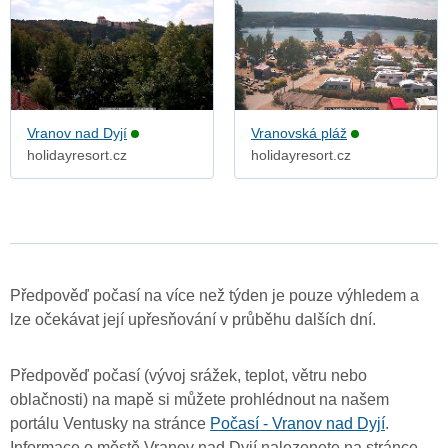
Vranov nad Dyjí
Vranovská pláž
holidayresort.cz
holidayresort.cz
Předpověď počasí na více než týden je pouze výhledem a
lze očekávat její upřesňování v průběhu dalších dní.
Předpověď počasí (vývoj srážek, teplot, větru nebo
oblačnosti) na mapě si můžete prohlédnout na našem
portálu Ventusky na stránce
Počasí - Vranov nad Dyjí
.
Informace o městě Vranov nad Dyjí nalezenete na stránce