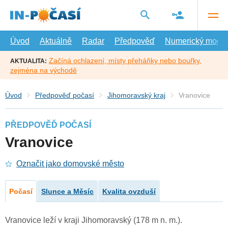
Přejít
na
hlavní
obsah
Úvod
Aktuálně
Radar
Předpověď
Numerický model
Začíná ochlazení, místy přeháňky nebo bouřky,
AKTUALITA:
zejména na východě
Úvod
Předpověď počasí
Jihomoravský kraj
Vranovice
PŘEDPOVĚĎ POČASÍ
Vranovice
Označit jako domovské město
Počasí
Slunce a Měsíc
Kvalita ovzduší
Vranovice leží v kraji Jihomoravský (178 m n. m.).