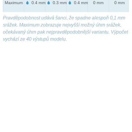
Maximum
0.4 mm
0.3 mm
0.4 mm
0 mm
0 mm
Pravděpodobnost udává šanci, že spadne alespoň 0,1 mm
srážek. Maximum zobrazuje nejvyšší možný úhrn srážek,
očekávaný úhrn pak nejpravděpodobnější variantu. Výpočet
vychází ze 40 výstupů modelu.