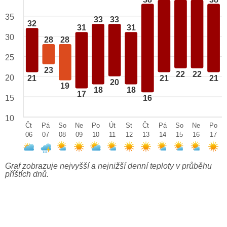
35
33
33
32
31
31
30
28
28
25
23
22
22
20
21
21
21
20
19
18
18
17
15
16
10
Čt
Pá
So
Ne
Po
Út
St
Čt
Pá
So
Ne
Po
06
07
08
09
10
11
12
13
14
15
16
17
Graf zobrazuje nejvyšší a nejnižší denní teploty v průběhu
příštích dnů.