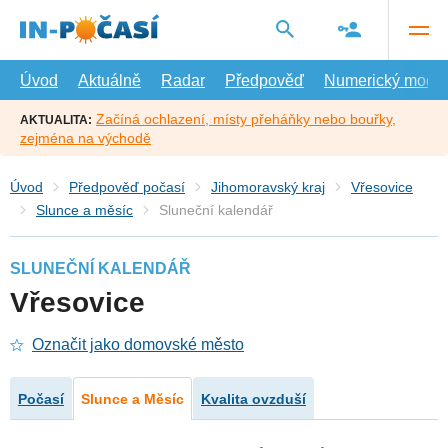
Přejít
na
hlavní
obsah
Úvod
Aktuálně
Radar
Předpověď
Numerický model
Začíná ochlazení, místy přeháňky nebo bouřky,
AKTUALITA:
zejména na východě
Úvod
Předpověď počasí
Jihomoravský kraj
Vřesovice
Slunce a měsíc
Sluneční kalendář
SLUNEČNÍ KALENDÁŘ
Vřesovice
Označit jako domovské město
Počasí
Slunce a Měsíc
Kvalita ovzduší