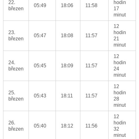
22.
hodin
05:49
18:06
11:58
březen
17
minut
12
23.
hodin
05:47
18:08
11:57
březen
21
minut
12
24.
hodin
05:45
18:09
11:57
březen
24
minut
12
25.
hodin
05:43
18:11
11:57
březen
28
minut
12
26.
hodin
05:40
18:12
11:56
březen
32
minut