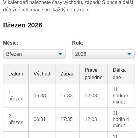
V kalendáři naleznete časy východů, západů Slunce a další
důležité informace pro každý den v roce.
Březen 2026
Měsíc:
Rok:
Pravé
Délka
Datum
Východ
Západ
poledne
dne
11
1.
06:33
17:33
12:03
hodin 1
březen
minut
11
2.
06:31
17:35
12:03
hodin 4
březen
minut
11