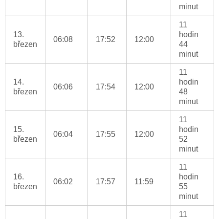
minut
11
13.
hodin
06:08
17:52
12:00
březen
44
minut
11
14.
hodin
06:06
17:54
12:00
březen
48
minut
11
15.
hodin
06:04
17:55
12:00
březen
52
minut
11
16.
hodin
06:02
17:57
11:59
březen
55
minut
11