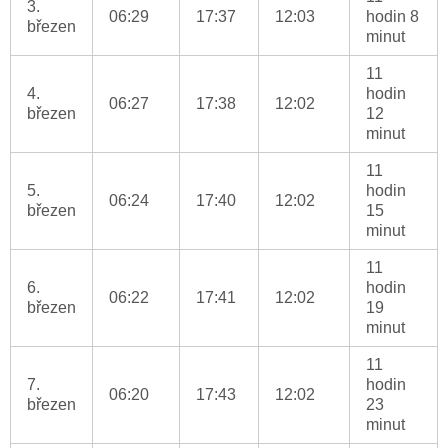
3.
06:29
17:37
12:03
hodin 8
březen
minut
11
4.
hodin
06:27
17:38
12:02
březen
12
minut
11
5.
hodin
06:24
17:40
12:02
březen
15
minut
11
6.
hodin
06:22
17:41
12:02
březen
19
minut
11
7.
hodin
06:20
17:43
12:02
březen
23
minut