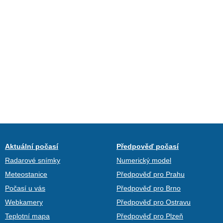
Aktuální počasí
Předpověď počasí
Radarové snímky
Numerický model
Meteostanice
Předpověď pro Prahu
Počasí u vás
Předpověď pro Brno
Webkamery
Předpověď pro Ostravu
Teplotní mapa
Předpověď pro Plzeň