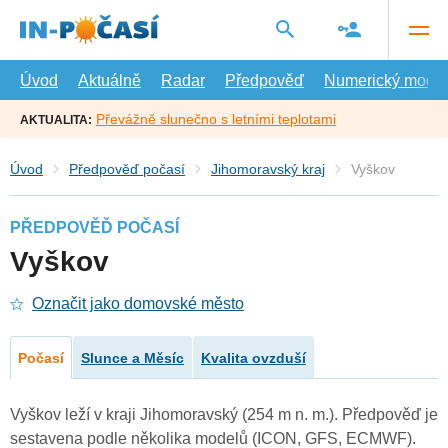
Přejít
na
hlavní
obsah
Úvod
Aktuálně
Radar
Předpověď
Numerický model
Převážně slunečno s letními teplotami
AKTUALITA:
Úvod
Předpověď počasí
Jihomoravský kraj
Vyškov
PŘEDPOVĚĎ POČASÍ
Vyškov
Označit jako domovské město
Počasí
Slunce a Měsíc
Kvalita ovzduší
Vyškov leží v kraji Jihomoravský (254 m n. m.). Předpověď je
sestavena podle několika modelů (ICON, GFS, ECMWF).