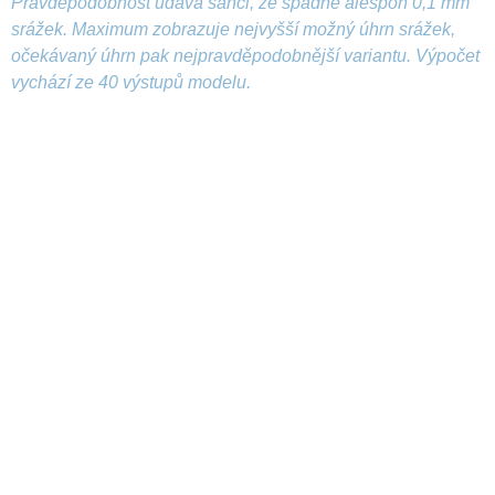
Pravděpodobnost udává šanci, že spadne alespoň 0,1 mm
srážek. Maximum zobrazuje nejvyšší možný úhrn srážek,
očekávaný úhrn pak nejpravděpodobnější variantu. Výpočet
vychází ze 40 výstupů modelu.