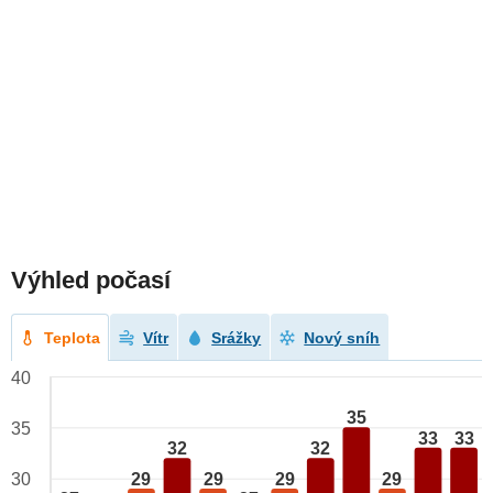
Výhled počasí
Teplota
Vítr
Srážky
Nový sníh
40
35
35
33
33
32
32
29
29
29
29
30