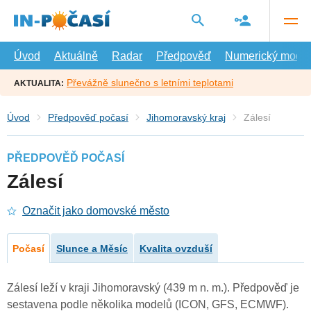
Přejít
na
hlavní
obsah
Úvod
Aktuálně
Radar
Předpověď
Numerický model
Převážně slunečno s letními teplotami
AKTUALITA:
Úvod
Předpověď počasí
Jihomoravský kraj
Zálesí
PŘEDPOVĚĎ POČASÍ
Zálesí
Označit jako domovské město
Počasí
Slunce a Měsíc
Kvalita ovzduší
Zálesí leží v kraji Jihomoravský (439 m n. m.). Předpověď je
sestavena podle několika modelů (ICON, GFS, ECMWF).