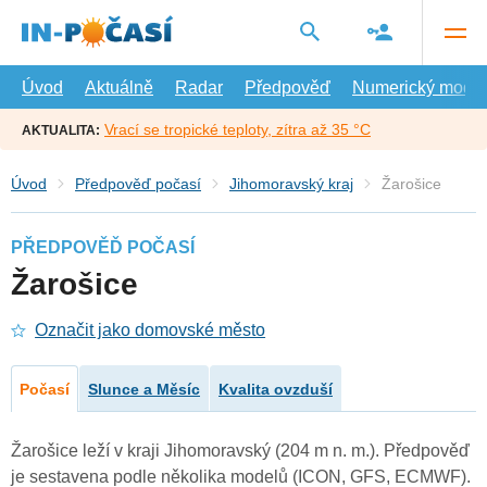
Přejít
na
hlavní
obsah
Úvod
Aktuálně
Radar
Předpověď
Numerický model
Vrací se tropické teploty, zítra až 35 °C
AKTUALITA:
Úvod
Předpověď počasí
Jihomoravský kraj
Žarošice
PŘEDPOVĚĎ POČASÍ
Žarošice
Označit jako domovské město
Počasí
Slunce a Měsíc
Kvalita ovzduší
Žarošice leží v kraji Jihomoravský (204 m n. m.). Předpověď
je sestavena podle několika modelů (ICON, GFS, ECMWF).