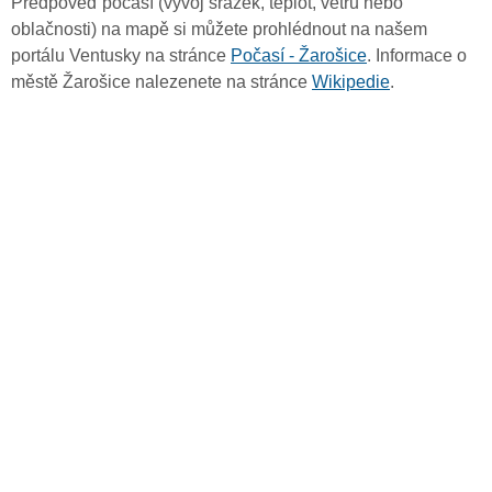
Předpověď počasí (vývoj srážek, teplot, větru nebo
oblačnosti) na mapě si můžete prohlédnout na našem
portálu Ventusky na stránce
Počasí - Žarošice
. Informace o
městě Žarošice nalezenete na stránce
Wikipedie
.