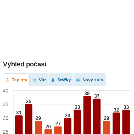
Výhled počasí
Teplota
Vítr
Srážky
Nový sníh
40
38
37
35
35
33
33
32
31
30
29
29
30
27
26
25