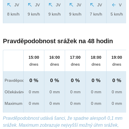
JV
JV
JV
JV
JV
V
8 km/h
9 km/h
9 km/h
9 km/h
7 km/h
5 km/h
Pravděpodobnost srážek na 48 hodin
15:00
16:00
17:00
18:00
19:00
dnes
dnes
dnes
dnes
dnes
0 %
0 %
0 %
0 %
0 %
Pravděpod.
Očekáváno
0 mm
0 mm
0 mm
0 mm
0 mm
Maximum
0 mm
0 mm
0 mm
0 mm
0 mm
Pravděpodobnost udává šanci, že spadne alespoň 0,1 mm
srážek. Maximum zobrazuje nejvyšší možný úhrn srážek,