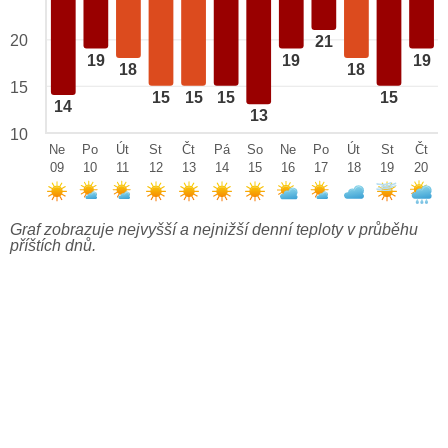
20
21
19
19
19
18
18
15
15
15
15
15
14
13
10
Ne
Po
Út
St
Čt
Pá
So
Ne
Po
Út
St
Čt
09
10
11
12
13
14
15
16
17
18
19
20
Graf zobrazuje nejvyšší a nejnižší denní teploty v průběhu
příštích dnů.