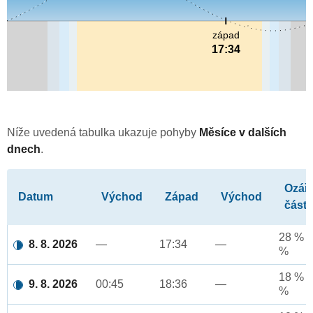
západ
17:34
Níže uvedená tabulka ukazuje pohyby
Měsíce v dalších
dnech
.
Ozář
Datum
Východ
Západ
Východ
část
28 % a
8. 8. 2026
—
17:34
—
%
18 % a
9. 8. 2026
00:45
18:36
—
%