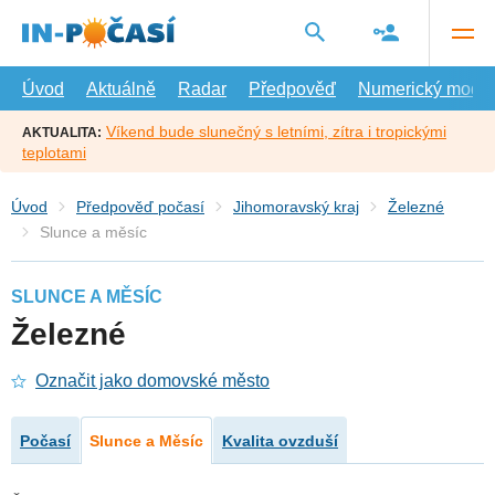
Přejít
na
hlavní
obsah
Úvod
Aktuálně
Radar
Předpověď
Numerický model
Víkend bude slunečný s letními, zítra i tropickými
AKTUALITA:
teplotami
Úvod
Předpověď počasí
Jihomoravský kraj
Železné
Slunce a měsíc
SLUNCE A MĚSÍC
Železné
Označit jako domovské město
Počasí
Slunce a Měsíc
Kvalita ovzduší