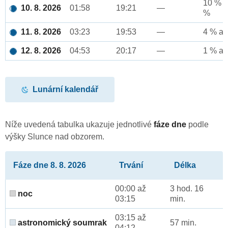
10 % a
10. 8. 2026
01:58
19:21
—
%
11. 8. 2026
03:23
19:53
—
4 % až
12. 8. 2026
04:53
20:17
—
1 % až
Lunární kalendář
Níže uvedená tabulka ukazuje jednotlivé
fáze dne
podle
výšky Slunce nad obzorem.
Fáze dne 8. 8. 2026
Trvání
Délka
00:00 až
3 hod. 16
noc
03:15
min.
03:15 až
astronomický soumrak
57 min.
04:12