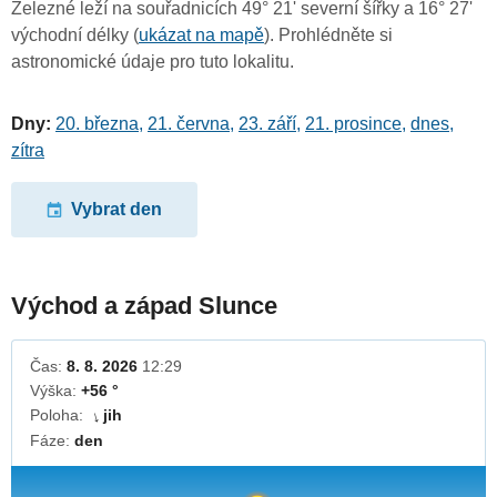
Železné leží na souřadnicích 49° 21' severní šířky a 16° 27'
východní délky (
ukázat na mapě
). Prohlédněte si
astronomické údaje pro tuto lokalitu.
Dny:
20. března
,
21. června
,
23. září
,
21. prosince
,
dnes
,
zítra
Vybrat den
Východ a západ Slunce
Čas:
8. 8. 2026
12:29
Výška:
+56 °
Poloha:
jih
↓
Fáze:
den