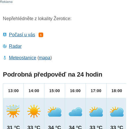
Nepřehlédněte z lokality Žerotice:
Počasí u vás
1
Radar
Meteostanice
(
mapa
)
Podrobná předpověď na 24 hodin
13:00
14:00
15:00
16:00
17:00
18:00
31 °C
33 °C
34 °C
34 °C
33 °C
33 °C