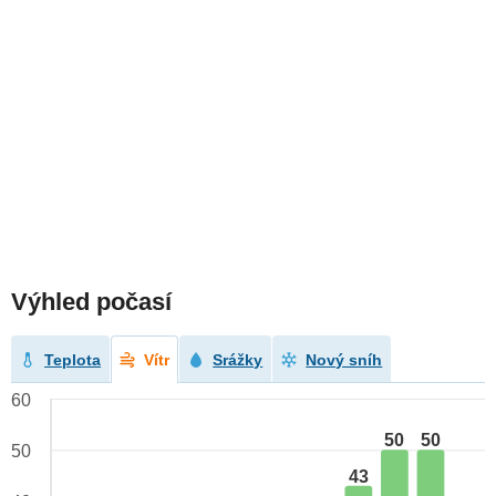
Výhled počasí
Teplota
Vítr
Srážky
Nový sníh
60
50
50
50
43