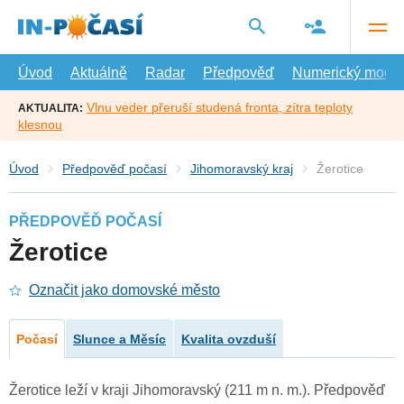
Přejít
na
hlavní
obsah
Úvod
Aktuálně
Radar
Předpověď
Numerický model
Vlnu veder přeruší studená fronta, zítra teploty
AKTUALITA:
klesnou
Úvod
Předpověď počasí
Jihomoravský kraj
Žerotice
PŘEDPOVĚĎ POČASÍ
Žerotice
Označit jako domovské město
Počasí
Slunce a Měsíc
Kvalita ovzduší
Žerotice leží v kraji Jihomoravský (211 m n. m.). Předpověď