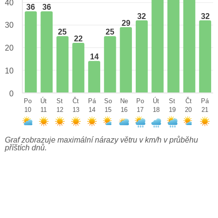
40
36
36
32
32
29
30
25
25
22
20
14
10
0
Po
Út
St
Čt
Pá
So
Ne
Po
Út
St
Čt
Pá
10
11
12
13
14
15
16
17
18
19
20
21
Graf zobrazuje maximální nárazy větru v km/h v průběhu
příštích dnů.