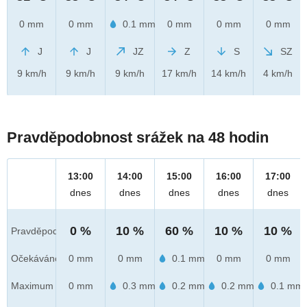
0 mm
0 mm
0.1 mm
0 mm
0 mm
0 mm
J
J
JZ
Z
S
SZ
9 km/h
9 km/h
9 km/h
17 km/h
14 km/h
4 km/h
Pravděpodobnost srážek na 48 hodin
13:00
14:00
15:00
16:00
17:00
dnes
dnes
dnes
dnes
dnes
0 %
10 %
60 %
10 %
10 %
Pravděpod.
Očekáváno
0 mm
0 mm
0.1 mm
0 mm
0 mm
Maximum
0 mm
0.3 mm
0.2 mm
0.2 mm
0.1 mm