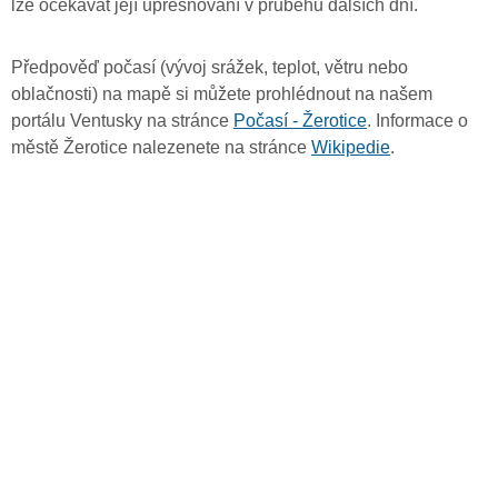
lze očekávat její upřesňování v průběhu dalších dní.
Předpověď počasí (vývoj srážek, teplot, větru nebo
oblačnosti) na mapě si můžete prohlédnout na našem
portálu Ventusky na stránce
Počasí - Žerotice
. Informace o
městě Žerotice nalezenete na stránce
Wikipedie
.