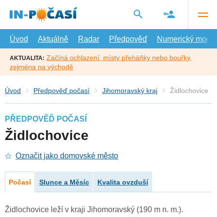
Přejít
na
hlavní
obsah
Úvod
Aktuálně
Radar
Předpověď
Numerický model
Začíná ochlazení, místy přeháňky nebo bouřky,
AKTUALITA:
zejména na východě
Úvod
Předpověď počasí
Jihomoravský kraj
Židlochovice
PŘEDPOVĚĎ POČASÍ
Židlochovice
Označit jako domovské město
Počasí
Slunce a Měsíc
Kvalita ovzduší
Židlochovice leží v kraji Jihomoravský (190 m n. m.).