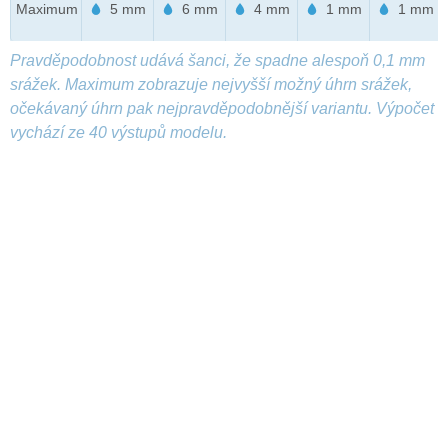
Maximum
5 mm
6 mm
4 mm
1 mm
1 mm
Pravděpodobnost udává šanci, že spadne alespoň 0,1 mm
srážek. Maximum zobrazuje nejvyšší možný úhrn srážek,
očekávaný úhrn pak nejpravděpodobnější variantu. Výpočet
vychází ze 40 výstupů modelu.