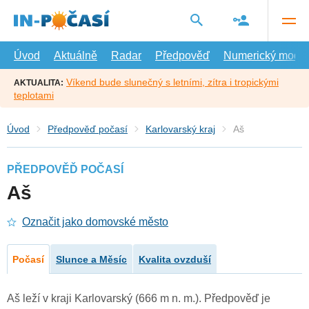
Přejít
na
hlavní
obsah
Úvod
Aktuálně
Radar
Předpověď
Numerický model
Víkend bude slunečný s letními, zítra i tropickými
AKTUALITA:
teplotami
Úvod
Předpověď počasí
Karlovarský kraj
Aš
PŘEDPOVĚĎ POČASÍ
Aš
Označit jako domovské město
Počasí
Slunce a Měsíc
Kvalita ovzduší
Aš leží v kraji Karlovarský (666 m n. m.). Předpověď je