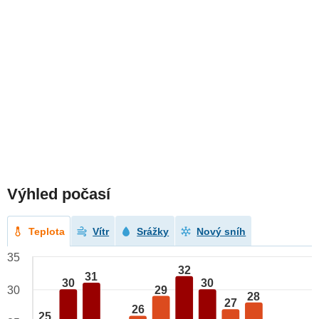
Výhled počasí
Teplota
Vítr
Srážky
Nový sníh
35
32
31
30
30
29
30
28
27
26
25