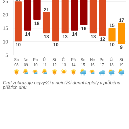
25
21
20
17
18
15
15
16
14
14
13
13
13
12
10
10
10
10
9
5
So
Ne
Po
Út
St
Čt
Pá
So
Ne
Po
Út
St
08
09
10
11
12
13
14
15
16
17
18
19
Graf zobrazuje nejvyšší a nejnižší denní teploty v průběhu
příštích dnů.