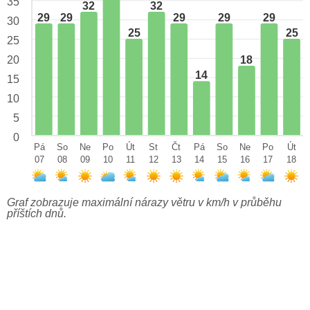
35
32
32
29
29
29
29
29
30
25
25
25
18
20
14
15
10
5
0
Pá
So
Ne
Po
Út
St
Čt
Pá
So
Ne
Po
Út
07
08
09
10
11
12
13
14
15
16
17
18
Graf zobrazuje maximální nárazy větru v km/h v průběhu
příštích dnů.