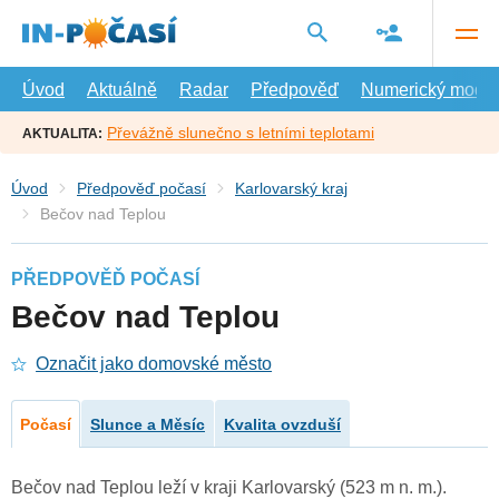
Přejít
na
hlavní
obsah
Úvod
Aktuálně
Radar
Předpověď
Numerický model
Převážně slunečno s letními teplotami
AKTUALITA:
Úvod
Předpověď počasí
Karlovarský kraj
Bečov nad Teplou
PŘEDPOVĚĎ POČASÍ
Bečov nad Teplou
Označit jako domovské město
Počasí
Slunce a Měsíc
Kvalita ovzduší
Bečov nad Teplou leží v kraji Karlovarský (523 m n. m.).