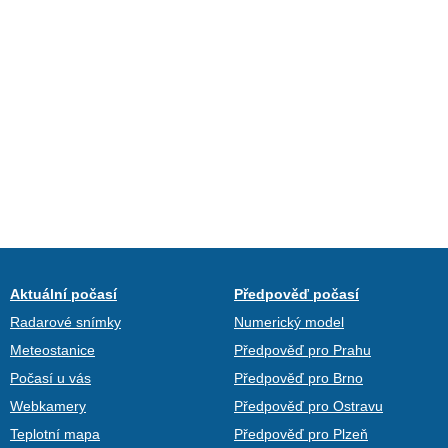
Aktuální počasí
Předpověď počasí
Radarové snímky
Numerický model
Meteostanice
Předpověď pro Prahu
Počasí u vás
Předpověď pro Brno
Webkamery
Předpověď pro Ostravu
Teplotní mapa
Předpověď pro Plzeň