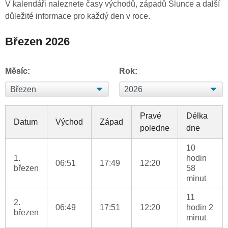
V kalendáři naleznete časy východů, západů Slunce a další
důležité informace pro každý den v roce.
Březen 2026
Měsíc:
Rok:
Pravé
Délka
Datum
Východ
Západ
poledne
dne
10
1.
hodin
06:51
17:49
12:20
březen
58
minut
11
2.
06:49
17:51
12:20
hodin 2
březen
minut