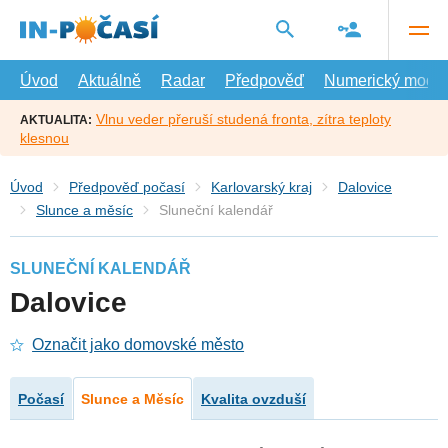
Přejít
na
hlavní
obsah
Úvod
Aktuálně
Radar
Předpověď
Numerický model
Vlnu veder přeruší studená fronta, zítra teploty
AKTUALITA:
klesnou
Úvod
Předpověď počasí
Karlovarský kraj
Dalovice
Slunce a měsíc
Sluneční kalendář
SLUNEČNÍ KALENDÁŘ
Dalovice
Označit jako domovské město
Počasí
Slunce a Měsíc
Kvalita ovzduší