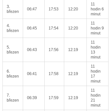
11
3.
06:47
17:53
12:20
hodin 6
březen
minut
11
4.
06:45
17:54
12:20
hodin 9
březen
minut
11
5.
hodin
06:43
17:56
12:19
březen
13
minut
11
6.
hodin
06:41
17:58
12:19
březen
17
minut
11
7.
hodin
06:39
17:59
12:19
březen
21
minut