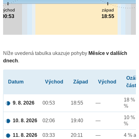
východ
západ
00:53
18:55
Níže uvedená tabulka ukazuje pohyby
Měsíce v dalších
dnech
.
Ozář
Datum
Východ
Západ
Východ
část
18 % a
9. 8. 2026
00:53
18:55
—
%
10 % a
10. 8. 2026
02:06
19:40
—
%
11. 8. 2026
03:33
20:11
—
4 % až