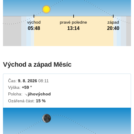
východ
pravé poledne
západ
05:48
13:14
20:40
Východ a západ Měsíc
Čas:
9. 8. 2026
08:11
Výška:
+59 °
Poloha:
jihovýchod
↓
Ozářená část:
15 %