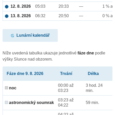
12. 8. 2026
05:03
20:33
—
1 % až
13. 8. 2026
06:32
20:50
—
0 % až
Lunární kalendář
Níže uvedená tabulka ukazuje jednotlivé
fáze dne
podle
výšky Slunce nad obzorem.
Fáze dne 9. 8. 2026
Trvání
Délka
00:00 až
3 hod. 24
noc
03:23
min.
03:23 až
astronomický soumrak
59 min.
04:22
04:22 až