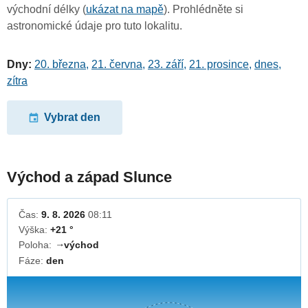
východní délky (
ukázat na mapě
). Prohlédněte si
astronomické údaje pro tuto lokalitu.
Dny:
20. března
,
21. června
,
23. září
,
21. prosince
,
dnes
,
zítra
Vybrat den
Východ a západ Slunce
Čas:
9. 8. 2026
08:11
Výška:
+21 °
Poloha:
východ
↓
Fáze:
den