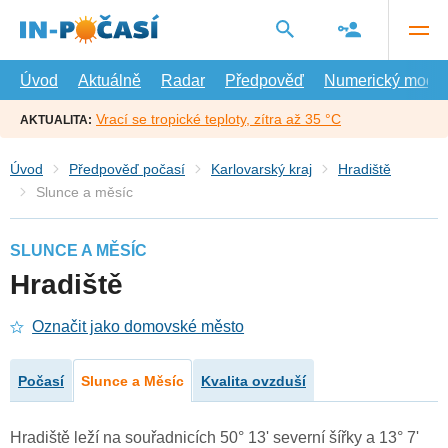
Přejít
na
hlavní
obsah
Úvod
Aktuálně
Radar
Předpověď
Numerický model
Vrací se tropické teploty, zítra až 35 °C
AKTUALITA:
Úvod
Předpověď počasí
Karlovarský kraj
Hradiště
Slunce a měsíc
SLUNCE A MĚSÍC
Hradiště
Označit jako domovské město
Počasí
Slunce a Měsíc
Kvalita ovzduší
Hradiště leží na souřadnicích 50° 13' severní šířky a 13° 7'