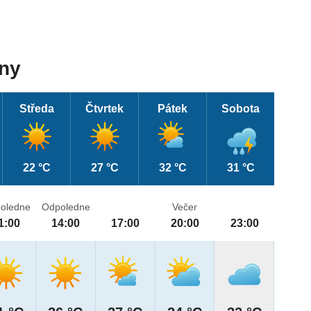
dny
Středa
Čtvrtek
Pátek
Sobota
22 °C
27 °C
32 °C
31 °C
oledne
Odpoledne
Večer
1:00
14:00
17:00
20:00
23:00