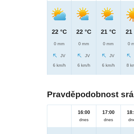
22 °C
22 °C
21 °C
21
0 mm
0 mm
0 mm
0 
JV
JV
JV
6 km/h
6 km/h
6 km/h
8 k
Pravděpodobnost srá
16:00
17:00
18
dnes
dnes
dn