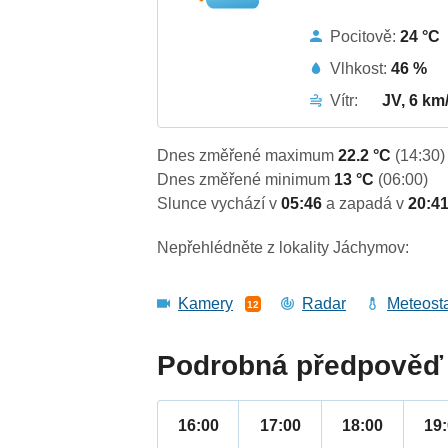
Pocitově:
24 °C
Vlhkost:
46 %
Vítr:
JV, 6 km
Dnes změřené maximum
22.2 °C
(14:30)
Dnes změřené minimum
13 °C
(06:00)
Slunce vychází v
05:46
a zapadá v
20:4
Nepřehlédněte z lokality Jáchymov:
Kamery
Radar
Meteost
12
Podrobná předpověď 
16:00
17:00
18:00
19