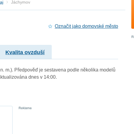
aj
Jáchymov
Označit jako domovské město
Kvalita ovzduší
m n. m.). Předpověď je sestavena podle několika modelů
tualizována dnes v 14:00.