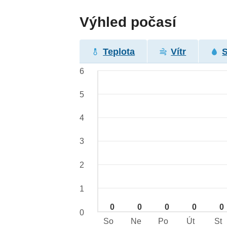
Výhled počasí
Teplota
Vítr
6
5
4
3
2
1
0
0
0
0
0
0
So
Ne
Po
Út
St