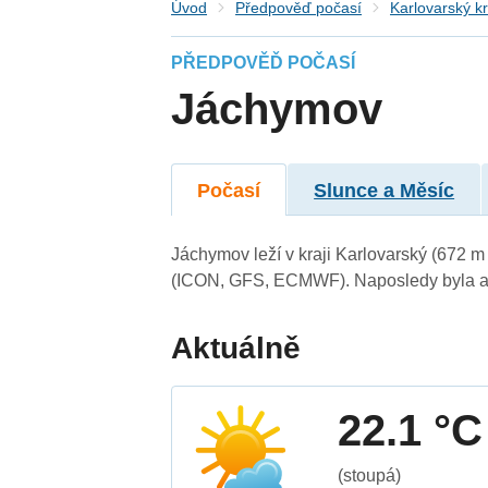
Úvod
Předpověď počasí
Karlovarský kr
PŘEDPOVĚĎ POČASÍ
Jáchymov
Počasí
Slunce a Měsíc
Jáchymov leží v kraji Karlovarský (672 
(ICON, GFS, ECMWF). Naposledy byla ak
Aktuálně
22.1 °C
(stoupá)