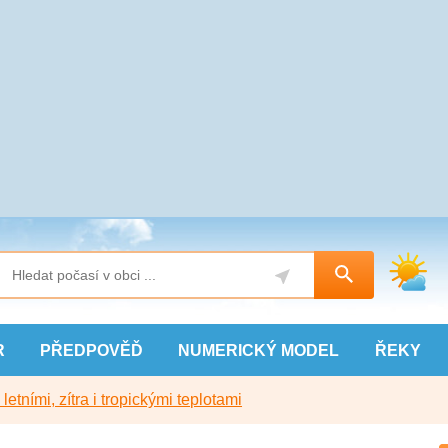
R
PŘEDPOVĚĎ
NUMERICKÝ
MODEL
ŘEKY
etními, zítra i tropickými teplotami