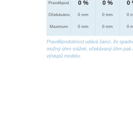
0 %
0 %
0
Pravděpod.
Očekáváno
0 mm
0 mm
0 
Maximum
0 mm
0 mm
0 
Pravděpodobnost udává šanci, že spadn
možný úhrn srážek, očekávaný úhrn pak 
výstupů modelu.