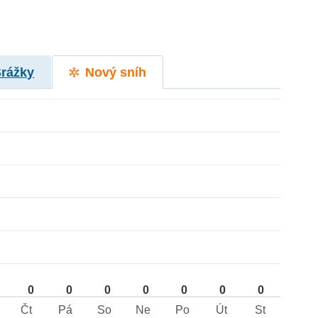
Srážky
Nový sníh
0
0
0
0
0
0
0
Čt
Pá
So
Ne
Po
Út
St