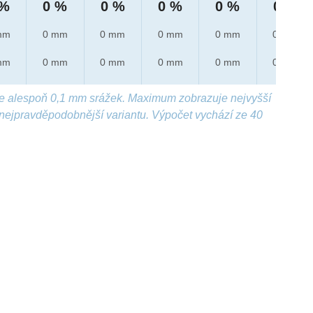
 %
0 %
0 %
0 %
0 %
0 %
mm
0 mm
0 mm
0 mm
0 mm
0 mm
mm
0 mm
0 mm
0 mm
0 mm
0 mm
e alespoň 0,1 mm srážek. Maximum zobrazuje nejvyšší
nejpravděpodobnější variantu. Výpočet vychází ze 40