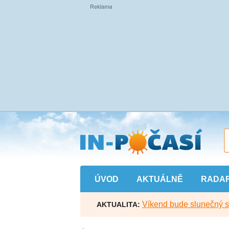
Přejít
na
hlavní
obsah
ÚVOD
AKTUÁLNĚ
RADA
Víkend bude slunečný s l
AKTUALITA: