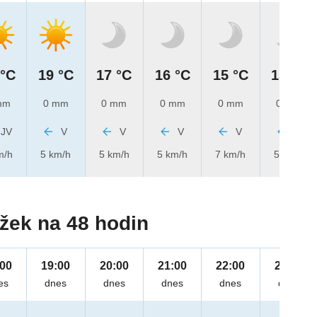
 °C
19 °C
17 °C
16 °C
15 °C
15 °C
mm
0 mm
0 mm
0 mm
0 mm
0 mm
JV
V
V
V
V
V
m/h
5 km/h
5 km/h
5 km/h
7 km/h
5 km/h
žek na 48 hodin
:00
19:00
20:00
21:00
22:00
23:00
es
dnes
dnes
dnes
dnes
dnes