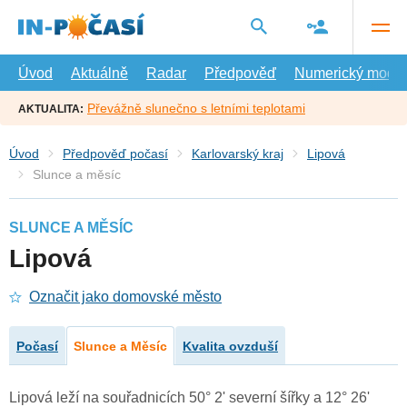
Přejít
na
hlavní
obsah
Úvod
Aktuálně
Radar
Předpověď
Numerický model
Převážně slunečno s letními teplotami
AKTUALITA:
Úvod
Předpověď počasí
Karlovarský kraj
Lipová
Slunce a měsíc
SLUNCE A MĚSÍC
Lipová
Označit jako domovské město
Počasí
Slunce a Měsíc
Kvalita ovzduší
Lipová leží na souřadnicích 50° 2' severní šířky a 12° 26'