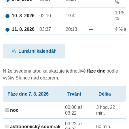
%
10 % a
10. 8. 2026
02:10
19:41
—
%
11. 8. 2026
03:37
20:13
—
4 % až
Lunární kalendář
Níže uvedená tabulka ukazuje jednotlivé
fáze dne
podle
výšky Slunce nad obzorem.
Fáze dne 7. 8. 2026
Trvání
Délka
00:00 až
3 hod. 22
noc
03:22
min.
03:22 až
astronomický soumrak
60 min.