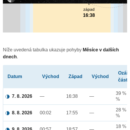
západ
16:38
Níže uvedená tabulka ukazuje pohyby
Měsíce v dalších
dnech
.
Ozář
Datum
Východ
Západ
Východ
část
39 % a
7. 8. 2026
—
16:38
—
%
28 % a
8. 8. 2026
00:02
17:55
—
%
18 % a
9. 8. 2026
00:57
18:57
—