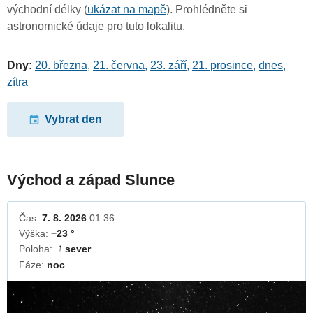
východní délky (
ukázat na mapě
). Prohlédněte si
astronomické údaje pro tuto lokalitu.
Dny:
20. března
,
21. června
,
23. září
,
21. prosince
,
dnes
,
zítra
Vybrat den
Východ a západ Slunce
Čas:
7. 8. 2026
01:36
Výška:
−23 °
Poloha:
sever
↓
Fáze:
noc