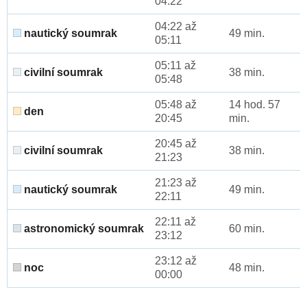
04:22
04:22 až
nautický soumrak
49 min.
05:11
05:11 až
civilní soumrak
38 min.
05:48
05:48 až
14 hod. 57
den
20:45
min.
20:45 až
civilní soumrak
38 min.
21:23
21:23 až
nautický soumrak
49 min.
22:11
22:11 až
astronomický soumrak
60 min.
23:12
23:12 až
noc
48 min.
00:00