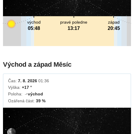
východ
pravé poledne
západ
05:48
13:17
20:45
Východ a západ Měsíc
Čas:
7. 8. 2026
01:36
Výška:
+17 °
Poloha:
východ
↓
Ozářená část:
39 %