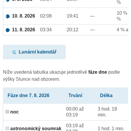
%
10 % a
10. 8. 2026
02:08
19:41
—
%
11. 8. 2026
03:34
20:12
—
4 % až
Lunární kalendář
Níže uvedená tabulka ukazuje jednotlivé
fáze dne
podle
výšky Slunce nad obzorem.
Fáze dne 7. 8. 2026
Trvání
Délka
00:00 až
3 hod. 19
noc
03:19
min.
03:19 až
astronomický soumrak
1 hod. 1 min.