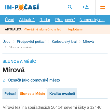
Přejít
na
hlavní
obsah
Úvod
Aktuálně
Radar
Předpověď
Numerický model
Převážně slunečno s letními teplotami
AKTUALITA:
Úvod
Předpověď počasí
Karlovarský kraj
Mírová
Slunce a měsíc
SLUNCE A MĚSÍC
Mírová
Označit jako domovské město
Počasí
Slunce a Měsíc
Kvalita ovzduší
Mírová leží na souřadnicích 50° 14' severní šířky a 12° 46'