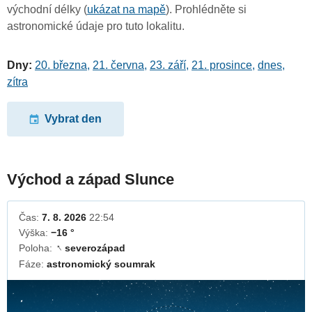
východní délky (
ukázat na mapě
). Prohlédněte si
astronomické údaje pro tuto lokalitu.
Dny:
20. března
,
21. června
,
23. září
,
21. prosince
,
dnes
,
zítra
Vybrat den
Východ a západ Slunce
Čas:
7. 8. 2026
22:54
Výška:
−16 °
Poloha:
severozápad
↓
Fáze:
astronomický soumrak