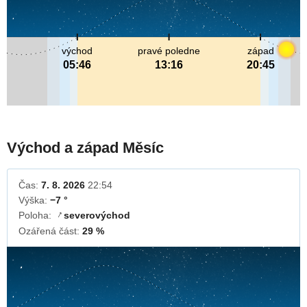
východ
pravé poledne
západ
05:46
13:16
20:45
Východ a západ Měsíc
Čas:
7. 8. 2026
22:54
Výška:
−7 °
Poloha:
severovýchod
↓
Ozářená část:
29 %