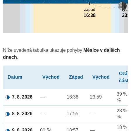
západ
vých
16:38
23:
Níže uvedená tabulka ukazuje pohyby
Měsíce v dalších
dnech
.
Ozář
Datum
Východ
Západ
Východ
část
39 % a
7. 8. 2026
—
16:38
23:59
%
28 % a
8. 8. 2026
—
17:55
—
%
18 % a
9. 8. 2026
00:54
18:57
—