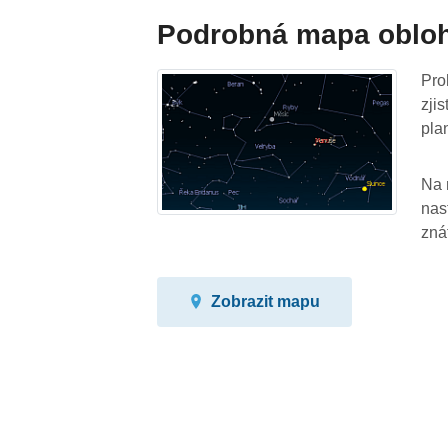
Podrobná mapa oblo
Pro
zji
pla
Na 
nas
zná
Zobrazit mapu