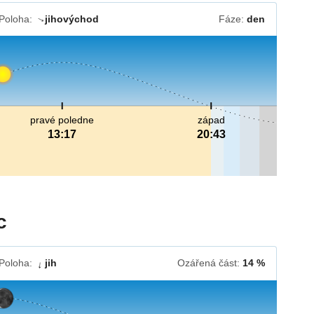
Poloha:
jihovýchod
Fáze:
den
↓
pravé poledne
západ
13:17
20:43
c
Poloha:
jih
Ozářená část:
14 %
↓