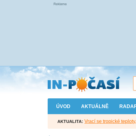
Přejít
na
hlavní
obsah
ÚVOD
AKTUÁLNĚ
RADA
Vrací se tropické teploty
AKTUALITA: