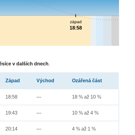
západ
18:58
ěsíce v dalších dnech
.
Západ
Východ
Ozářená část
18:58
—
18 % až 10 %
19:43
—
10 % až 4 %
20:14
—
4 % až 1 %