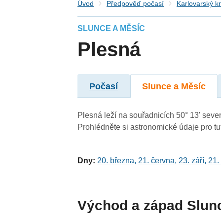
Úvod
Předpověď počasí
Karlovarský kr
SLUNCE A MĚSÍC
Plesná
Počasí
Slunce a Měsíc
Plesná leží na souřadnicích 50° 13' sever
Prohlédněte si astronomické údaje pro tut
Dny:
20. března
,
21. června
,
23. září
,
21.
Východ a západ Slun