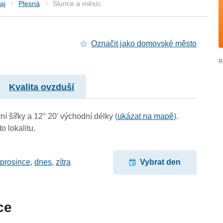
aj
Plesná
Slunce a měsíc
Označit jako domovské město
Kvalita ovzduší
ní šířky a 12° 20' východní délky (
ukázat na mapě
).
o lokalitu.
 prosince
,
dnes
,
zítra
Vybrat den
ce