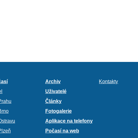
así
Archiv
Kontakty
l
Uživatelé
Prahu
Články
Brno
Fotogalerie
Ostravu
Aplikace na telefony
Plzeň
Počasí na web