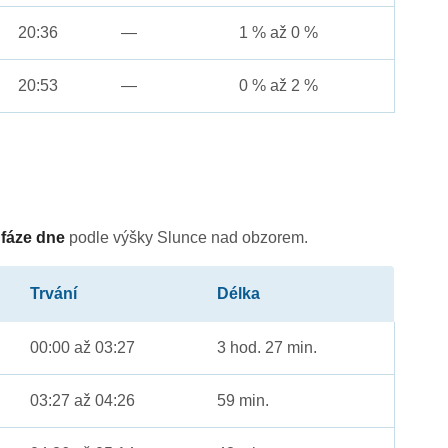
20:36
—
1 % až 0 %
20:53
—
0 % až 2 %
é
fáze dne
podle výšky Slunce nad obzorem.
Trvání
Délka
00:00 až 03:27
3 hod. 27 min.
03:27 až 04:26
59 min.