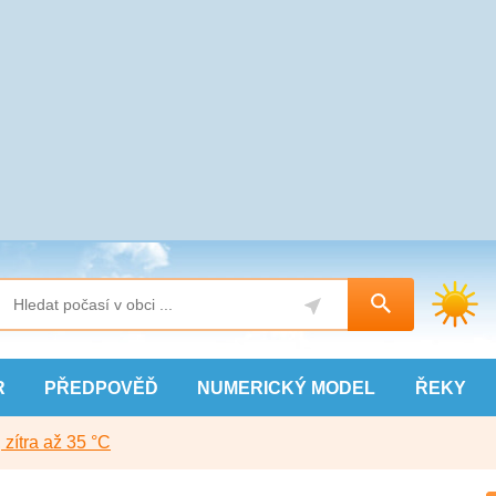
R
PŘEDPOVĚĎ
NUMERICKÝ
MODEL
ŘEKY
, zítra až 35 °C