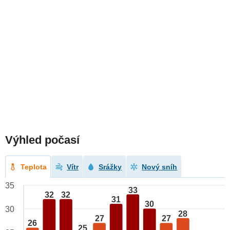
Výhled počasí
Teplota
Vítr
Srážky
Nový sníh
35
33
32
32
31
30
30
28
27
27
26
25