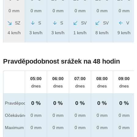
0 mm
0 mm
0 mm
0 mm
0 mm
0 mm
SZ
S
S
SV
SV
V
4 km/h
3 km/h
3 km/h
1 km/h
8 km/h
9 km/h
Pravděpodobnost srážek na 48 hodin
05:00
06:00
07:00
08:00
09:00
dnes
dnes
dnes
dnes
dnes
0 %
0 %
0 %
0 %
0 %
Pravděpod.
Očekáváno
0 mm
0 mm
0 mm
0 mm
0 mm
Maximum
0 mm
0 mm
0 mm
0 mm
0 mm