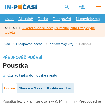
Přejít
na
hlavní
obsah
Úvod
Aktuálně
Radar
Předpověď
Numerický model
Víkend bude slunečný s letními, zítra i tropickými
AKTUALITA:
teplotami
Úvod
Předpověď počasí
Karlovarský kraj
Poustka
PŘEDPOVĚĎ POČASÍ
Poustka
Označit jako domovské město
Počasí
Slunce a Měsíc
Kvalita ovzduší
Poustka leží v kraji Karlovarský (514 m n. m.). Předpověď je