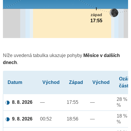
západ
17:55
Níže uvedená tabulka ukazuje pohyby
Měsíce v dalších
dnech
.
Ozář
Datum
Východ
Západ
Východ
část
28 % a
8. 8. 2026
—
17:55
—
%
18 % a
9. 8. 2026
00:52
18:56
—
%