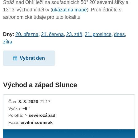
Stráž nad Ohří leží na souřadnicích 50° 20' severní šířky a
13° 3' východní délky (
ukázat na mapě
). Prohlédněte si
astronomické údaje pro tuto lokalitu.
Dny:
20. března
,
21. června
,
23. září
,
21. prosince
,
dnes
,
zítra
Vybrat den
Východ a západ Slunce
Čas:
8. 8. 2026
21:17
Výška:
−6 °
Poloha:
severozápad
↓
Fáze:
civilní soumrak