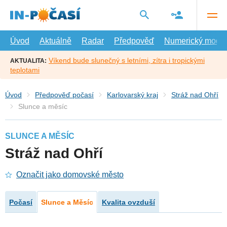
Přejít
na
hlavní
obsah
Úvod
Aktuálně
Radar
Předpověď
Numerický model
Víkend bude slunečný s letními, zítra i tropickými
AKTUALITA:
teplotami
Úvod
Předpověď počasí
Karlovarský kraj
Stráž nad Ohří
Slunce a měsíc
SLUNCE A MĚSÍC
Stráž nad Ohří
Označit jako domovské město
Počasí
Slunce a Měsíc
Kvalita ovzduší