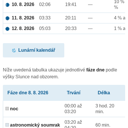
10 % a
10. 8. 2026
02:06
19:41
—
%
11. 8. 2026
03:33
20:11
—
4 % až
12. 8. 2026
05:03
20:33
—
1 % až
Lunární kalendář
Níže uvedená tabulka ukazuje jednotlivé
fáze dne
podle
výšky Slunce nad obzorem.
Fáze dne 8. 8. 2026
Trvání
Délka
00:00 až
3 hod. 20
noc
03:20
min.
03:20 až
astronomický soumrak
60 min.
04:20