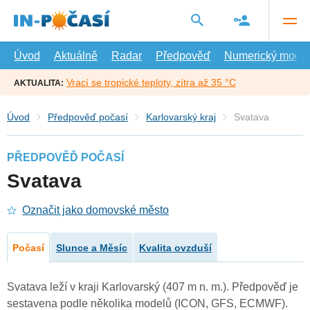
Přejít
na
hlavní
obsah
Úvod
Aktuálně
Radar
Předpověď
Numerický model
Vrací se tropické teploty, zítra až 35 °C
AKTUALITA:
Úvod
Předpověď počasí
Karlovarský kraj
Svatava
PŘEDPOVĚĎ POČASÍ
Svatava
Označit jako domovské město
Počasí
Slunce a Měsíc
Kvalita ovzduší
Svatava leží v kraji Karlovarský (407 m n. m.). Předpověď je
sestavena podle několika modelů (ICON, GFS, ECMWF).