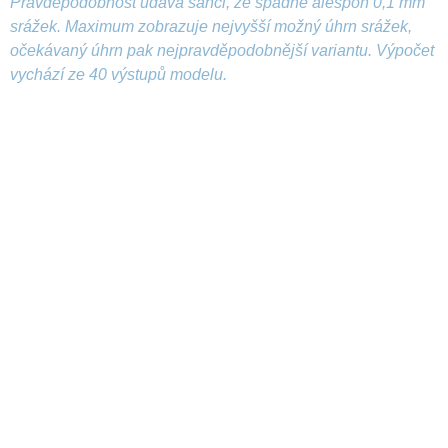
Pravděpodobnost udává šanci, že spadne alespoň 0,1 mm
srážek. Maximum zobrazuje nejvyšší možný úhrn srážek,
očekávaný úhrn pak nejpravděpodobnější variantu. Výpočet
vychází ze 40 výstupů modelu.