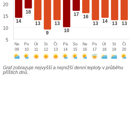
20
18
17
15
16
14
14
13
13
13
13
13
10
10
9
5
Ne
Po
Út
St
Čt
Pá
So
Ne
Po
Út
St
Čt
09
10
11
12
13
14
15
16
17
18
19
20
Graf zobrazuje nejvyšší a nejnižší denní teploty v průběhu
příštích dnů.