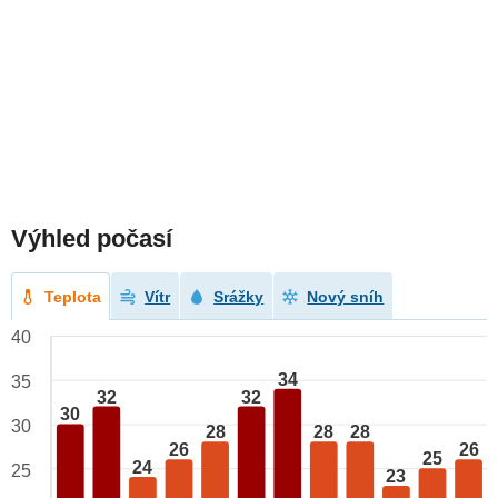
Výhled počasí
Teplota
Vítr
Srážky
Nový sníh
40
34
35
32
32
30
30
28
28
28
26
26
25
24
25
23