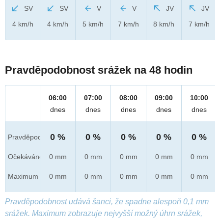
SV
SV
V
V
JV
JV
4 km/h
4 km/h
5 km/h
7 km/h
8 km/h
7 km/h
Pravděpodobnost srážek na 48 hodin
06:00
07:00
08:00
09:00
10:00
dnes
dnes
dnes
dnes
dnes
0 %
0 %
0 %
0 %
0 %
Pravděpod.
Očekáváno
0 mm
0 mm
0 mm
0 mm
0 mm
Maximum
0 mm
0 mm
0 mm
0 mm
0 mm
Pravděpodobnost udává šanci, že spadne alespoň 0,1 mm
srážek. Maximum zobrazuje nejvyšší možný úhrn srážek,