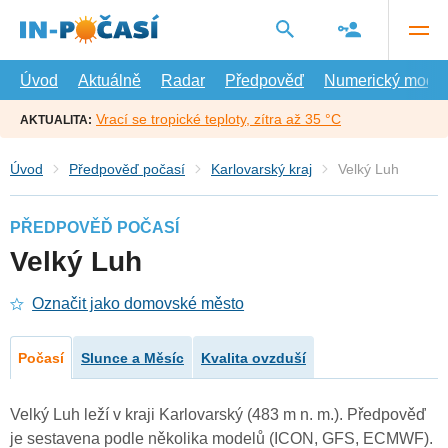
Přejít
na
hlavní
obsah
Úvod
Aktuálně
Radar
Předpověď
Numerický model
Vrací se tropické teploty, zítra až 35 °C
AKTUALITA:
Úvod
Předpověď počasí
Karlovarský kraj
Velký Luh
PŘEDPOVĚĎ POČASÍ
Velký Luh
Označit jako domovské město
Počasí
Slunce a Měsíc
Kvalita ovzduší
Velký Luh leží v kraji Karlovarský (483 m n. m.). Předpověď
je sestavena podle několika modelů (ICON, GFS, ECMWF).