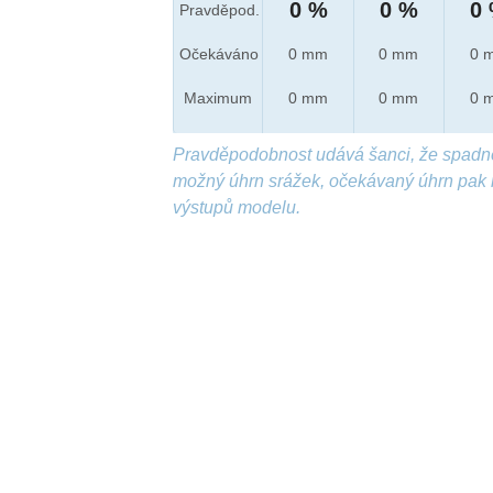
0 %
0 %
0
Pravděpod.
Očekáváno
0 mm
0 mm
0 
Maximum
0 mm
0 mm
0 
Pravděpodobnost udává šanci, že spadn
možný úhrn srážek, očekávaný úhrn pak 
výstupů modelu.