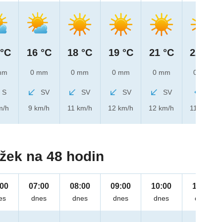
 °C
16 °C
18 °C
19 °C
21 °C
22 °C
mm
0 mm
0 mm
0 mm
0 mm
0 mm
S
SV
SV
SV
SV
V
m/h
9 km/h
11 km/h
12 km/h
12 km/h
11 km/h
žek na 48 hodin
:00
07:00
08:00
09:00
10:00
11:00
es
dnes
dnes
dnes
dnes
dnes