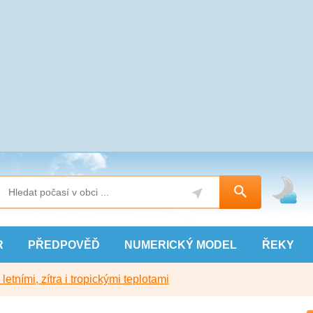
R
PŘEDPOVĚĎ
NUMERICKÝ
MODEL
ŘEKY
etními, zítra i tropickými teplotami