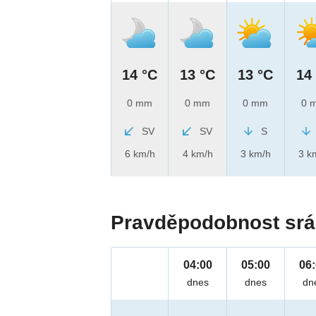
14 °C
13 °C
13 °C
14
0 mm
0 mm
0 mm
0 
SV
SV
S
6 km/h
4 km/h
3 km/h
3 k
Pravděpodobnost srá
04:00
05:00
06
dnes
dnes
dn