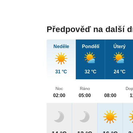
Předpověď na další 
Neděle
Pondělí
Úterý
31 °C
32 °C
24 °C
Noc
Ráno
Dop
02:00
05:00
08:00
1