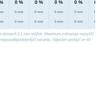
 %
0 %
0 %
0 %
0 %
0 %
mm
0 mm
0 mm
0 mm
0 mm
0 mm
mm
0 mm
0 mm
0 mm
0 mm
0 mm
e alespoň 0,1 mm srážek. Maximum zobrazuje nejvyšší
nejpravděpodobnější variantu. Výpočet vychází ze 40