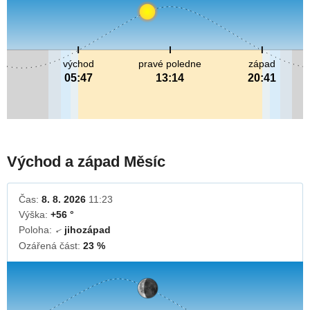
východ
pravé poledne
západ
05:47
13:14
20:41
Východ a západ Měsíc
Čas:
8. 8. 2026
11:23
Výška:
+56 °
Poloha:
jihozápad
↓
Ozářená část:
23 %