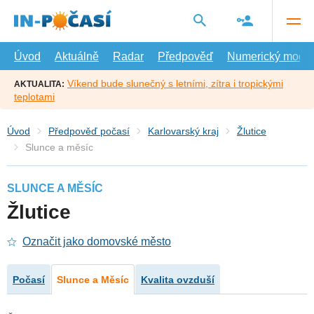
Přejít
na
hlavní
obsah
Úvod
Aktuálně
Radar
Předpověď
Numerický model
Víkend bude slunečný s letními, zítra i tropickými
AKTUALITA:
teplotami
Úvod
Předpověď počasí
Karlovarský kraj
Žlutice
Slunce a měsíc
SLUNCE A MĚSÍC
Žlutice
Označit jako domovské město
Počasí
Slunce a Měsíc
Kvalita ovzduší