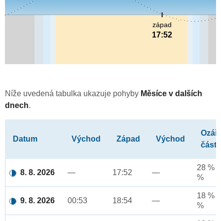
západ
17:52
Níže uvedená tabulka ukazuje pohyby
Měsíce v dalších
dnech
.
Ozář
Datum
Východ
Západ
Východ
část
28 % a
8. 8. 2026
—
17:52
—
%
18 % a
9. 8. 2026
00:53
18:54
—
%