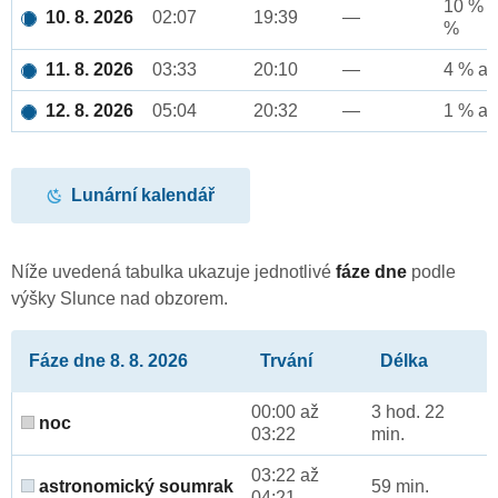
10 % a
10. 8. 2026
02:07
19:39
—
%
11. 8. 2026
03:33
20:10
—
4 % až
12. 8. 2026
05:04
20:32
—
1 % až
Lunární kalendář
Níže uvedená tabulka ukazuje jednotlivé
fáze dne
podle
výšky Slunce nad obzorem.
Fáze dne 8. 8. 2026
Trvání
Délka
00:00 až
3 hod. 22
noc
03:22
min.
03:22 až
astronomický soumrak
59 min.
04:21