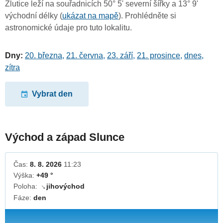
Žlutice leží na souřadnicích 50° 5' severní šířky a 13° 9'
východní délky (
ukázat na mapě
). Prohlédněte si
astronomické údaje pro tuto lokalitu.
Dny:
20. března
,
21. června
,
23. září
,
21. prosince
,
dnes
,
zítra
Vybrat den
Východ a západ Slunce
Čas:
8. 8. 2026
11:23
Výška:
+49 °
Poloha:
jihovýchod
↓
Fáze:
den