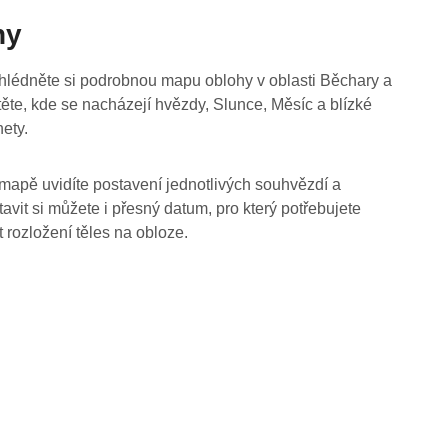
hy
hlédněte si podrobnou mapu oblohy v oblasti Běchary a
stěte, kde se nacházejí hvězdy, Slunce, Měsíc a blízké
nety.
mapě uvidíte postavení jednotlivých souhvězdí a
tavit si můžete i přesný datum, pro který potřebujete
t rozložení těles na obloze.