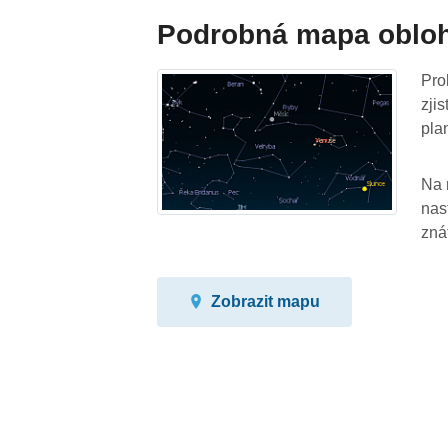
Podrobná mapa oblo
Pro
zji
pla
Na 
nas
zná
Zobrazit mapu