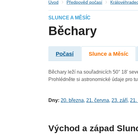
Úvod
Předpověď počasí
Královéhradec
SLUNCE A MĚSÍC
Běchary
Počasí
Slunce a Měsíc
Běchary leží na souřadnicích 50° 18' seve
Prohlédněte si astronomické údaje pro tut
Dny:
20. března
,
21. června
,
23. září
,
21.
Východ a západ Slun