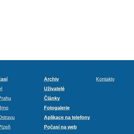
así
Archiv
Kontakty
l
Uživatelé
Prahu
Články
Brno
Fotogalerie
Ostravu
Aplikace na telefony
Plzeň
Počasí na web