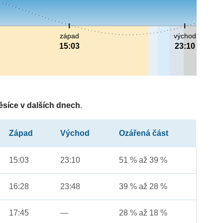
západ
východ
15:03
23:10
ěsíce v dalších dnech
.
Západ
Východ
Ozářená část
15:03
23:10
51 % až 39 %
16:28
23:48
39 % až 28 %
17:45
—
28 % až 18 %