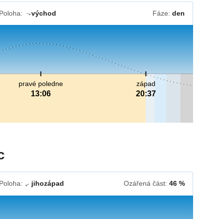
Poloha:
východ
Fáze:
den
↓
pravé poledne
západ
13:06
20:37
c
Poloha:
jihozápad
Ozářená část:
46 %
↓