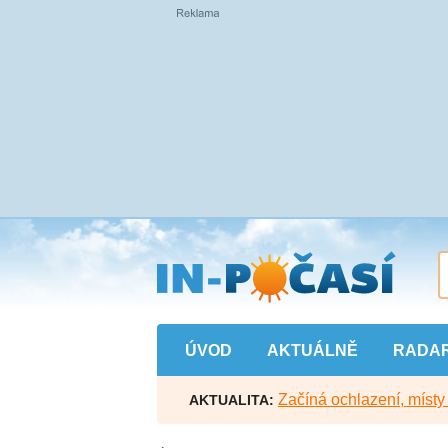
Přejít
na
hlavní
obsah
ÚVOD
AKTUÁLNĚ
RADA
Začíná ochlazení, míst
AKTUALITA: