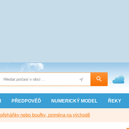
R
PŘEDPOVĚĎ
NUMERICKÝ
MODEL
ŘEKY
y přeháňky nebo bouřky, zejména na východě