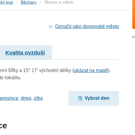
ký kraj
Běchary
Slunce a měsíc
Označit jako domovské město
Kvalita ovzduší
rní šířky a 15° 17' východní délky (
ukázat na mapě
).
o lokalitu.
 prosince
,
dnes
,
zítra
Vybrat den
ce