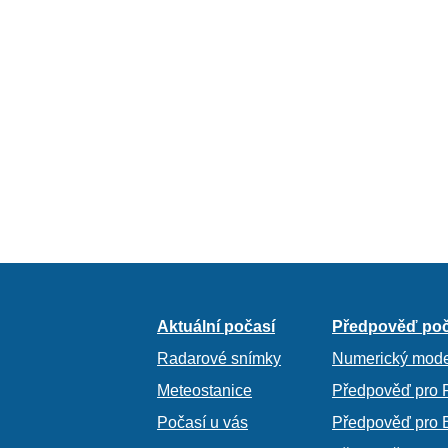
Aktuální počasí
Předpověď poč
Radarové snímky
Numerický mode
Meteostanice
Předpověď pro 
Počasí u vás
Předpověď pro 