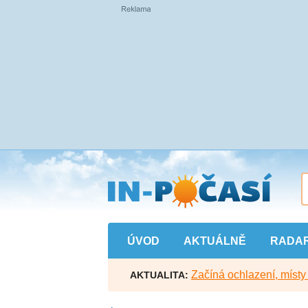
Přejít
na
hlavní
obsah
ÚVOD
AKTUÁLNĚ
RADA
Začíná ochlazení, míst
AKTUALITA: