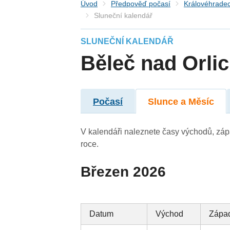
Úvod
Předpověď počasí
Královéhradec
Sluneční kalendář
SLUNEČNÍ KALENDÁŘ
Běleč nad Orlic
Počasí
Slunce a Měsíc
V kalendáři naleznete časy východů, záp
roce.
Březen 2026
Datum
Východ
Zápa