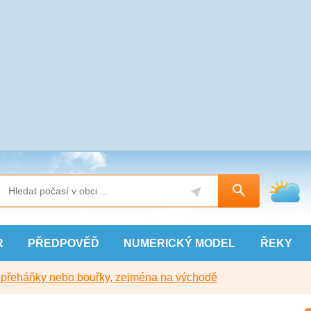
R
PŘEDPOVĚĎ
NUMERICKÝ
MODEL
ŘEKY
y přeháňky nebo bouřky, zejména na východě