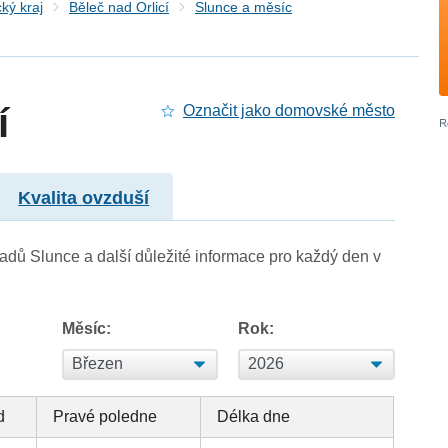
ký kraj
Běleč nad Orlicí
Slunce a měsíc
í
Označit jako domovské město
Kvalita ovzduší
adů Slunce a další důležité informace pro každý den v
Měsíc:
Rok:
d
Pravé poledne
Délka dne