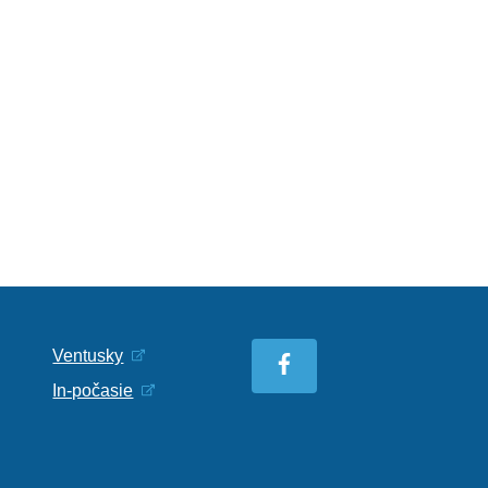
Ventusky
In-počasie