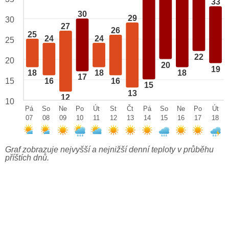
33
30
29
30
27
26
25
24
24
25
22
20
20
19
18
18
18
17
15
16
16
15
13
12
10
Pá
So
Ne
Po
Út
St
Čt
Pá
So
Ne
Po
Út
07
08
09
10
11
12
13
14
15
16
17
18
Graf zobrazuje nejvyšší a nejnižší denní teploty v průběhu
příštích dnů.