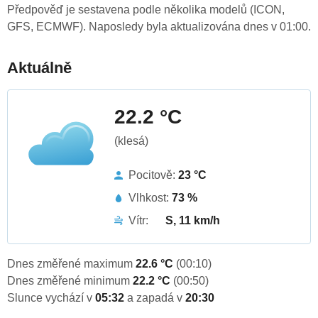
Předpověď je sestavena podle několika modelů (ICON,
GFS, ECMWF). Naposledy byla aktualizována dnes v 01:00.
Aktuálně
22.2 °C
(klesá)
Pocitově:
23 °C
Vlhkost:
73 %
Vítr:
S, 11 km/h
Dnes změřené maximum
22.6 °C
(00:10)
Dnes změřené minimum
22.2 °C
(00:50)
Slunce vychází v
05:32
a zapadá v
20:30