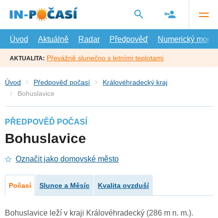
Přejít
na
hlavní
obsah
Úvod
Aktuálně
Radar
Předpověď
Numerický model
Převážně slunečno s letními teplotami
AKTUALITA:
Úvod
Předpověď počasí
Královéhradecký kraj
Bohuslavice
PŘEDPOVĚĎ POČASÍ
Bohuslavice
Označit jako domovské město
Počasí
Slunce a Měsíc
Kvalita ovzduší
Bohuslavice leží v kraji Královéhradecký (286 m n. m.).