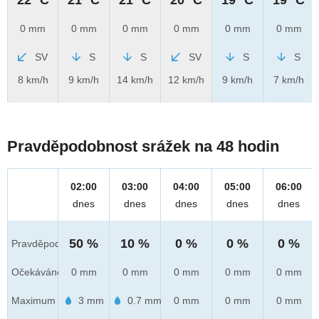
0 mm
0 mm
0 mm
0 mm
0 mm
0 mm
SV
S
S
SV
S
S
8 km/h
9 km/h
14 km/h
12 km/h
9 km/h
7 km/h
Pravděpodobnost srážek na 48 hodin
02:00
03:00
04:00
05:00
06:00
dnes
dnes
dnes
dnes
dnes
50 %
10 %
0 %
0 %
0 %
Pravděpod.
Očekáváno
0 mm
0 mm
0 mm
0 mm
0 mm
Maximum
3 mm
0.7 mm
0 mm
0 mm
0 mm