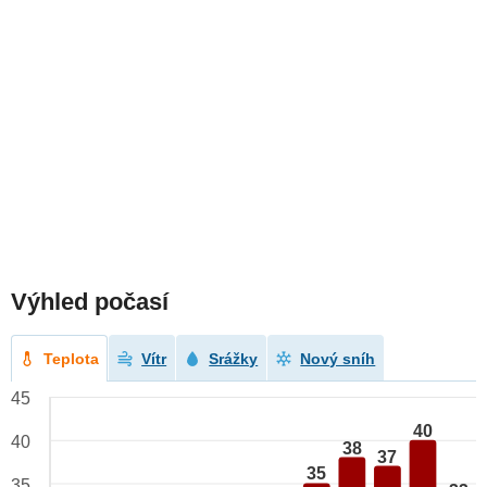
Výhled počasí
Teplota
Vítr
Srážky
Nový sníh
45
40
40
38
37
35
35