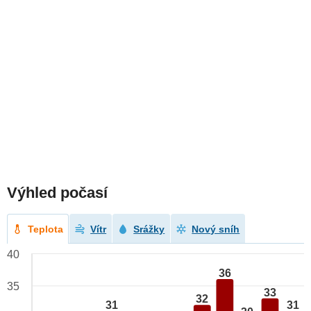
Výhled počasí
Teplota
Vítr
Srážky
Nový sníh
40
36
35
33
32
31
31