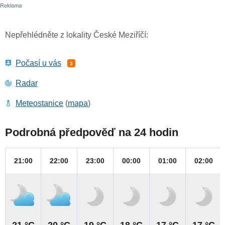
Nepřehlédněte z lokality České Meziříčí:
Počasí u vás
3
Radar
Meteostanice
(
mapa
)
Podrobná předpověď na 24 hodin
21:00
22:00
23:00
00:00
01:00
02:00
21 °C
20 °C
19 °C
18 °C
17 °C
17 °C