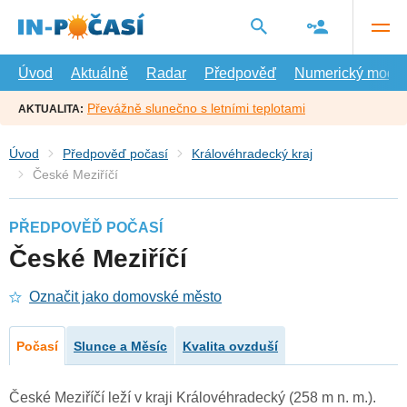
Přejít
na
hlavní
obsah
Úvod
Aktuálně
Radar
Předpověď
Numerický model
Převážně slunečno s letními teplotami
AKTUALITA:
Úvod
Předpověď počasí
Královéhradecký kraj
České Meziříčí
PŘEDPOVĚĎ POČASÍ
České Meziříčí
Označit jako domovské město
Počasí
Slunce a Měsíc
Kvalita ovzduší
České Meziříčí leží v kraji Královéhradecký (258 m n. m.).