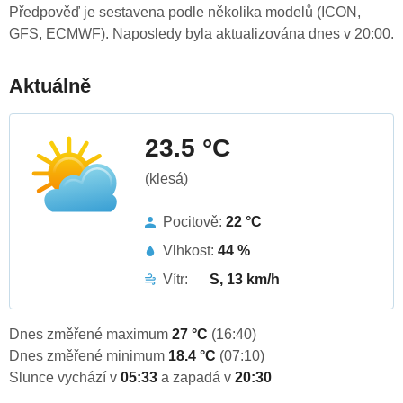
Předpověď je sestavena podle několika modelů (ICON,
GFS, ECMWF). Naposledy byla aktualizována dnes v 20:00.
Aktuálně
23.5 °C
(klesá)
Pocitově:
22 °C
Vlhkost:
44 %
Vítr:
S, 13 km/h
Dnes změřené maximum
27 °C
(16:40)
Dnes změřené minimum
18.4 °C
(07:10)
Slunce vychází v
05:33
a zapadá v
20:30