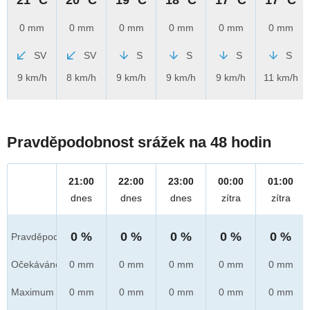
0 mm
0 mm
0 mm
0 mm
0 mm
0 mm
SV
SV
S
S
S
S
9 km/h
8 km/h
9 km/h
9 km/h
9 km/h
11 km/h
Pravděpodobnost srážek na 48 hodin
21:00
22:00
23:00
00:00
01:00
dnes
dnes
dnes
zítra
zítra
0 %
0 %
0 %
0 %
0 %
Pravděpod.
Očekáváno
0 mm
0 mm
0 mm
0 mm
0 mm
Maximum
0 mm
0 mm
0 mm
0 mm
0 mm