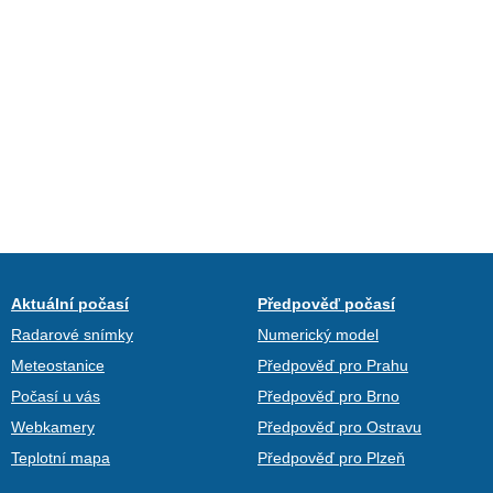
Aktuální počasí
Předpověď počasí
Radarové snímky
Numerický model
Meteostanice
Předpověď pro Prahu
Počasí u vás
Předpověď pro Brno
Webkamery
Předpověď pro Ostravu
Teplotní mapa
Předpověď pro Plzeň