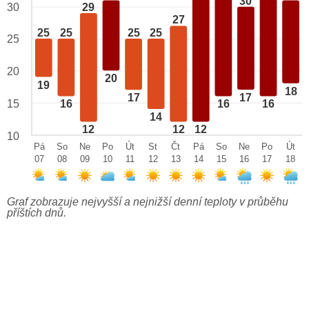
30
29
30
27
25
25
25
25
25
20
20
19
18
17
17
15
16
16
16
14
12
12
12
10
Pá
So
Ne
Po
Út
St
Čt
Pá
So
Ne
Po
Út
07
08
09
10
11
12
13
14
15
16
17
18
Graf zobrazuje nejvyšší a nejnižší denní teploty v průběhu
příštích dnů.