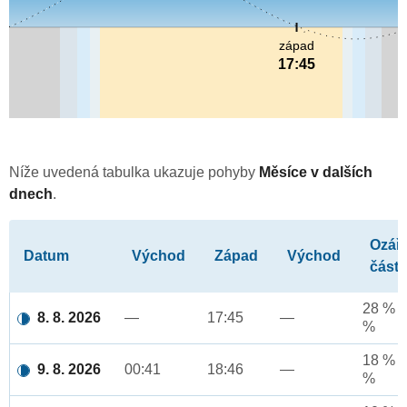
západ
17:45
Níže uvedená tabulka ukazuje pohyby
Měsíce v dalších
dnech
.
Ozář
Datum
Východ
Západ
Východ
část
28 % a
8. 8. 2026
—
17:45
—
%
18 % a
9. 8. 2026
00:41
18:46
—
%