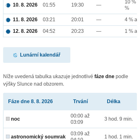
10 % a
10. 8. 2026
01:55
19:30
—
%
11. 8. 2026
03:21
20:01
—
4 % až
12. 8. 2026
04:52
20:23
—
1 % až
Lunární kalendář
Níže uvedená tabulka ukazuje jednotlivé
fáze dne
podle
výšky Slunce nad obzorem.
Fáze dne 8. 8. 2026
Trvání
Délka
00:00 až
noc
3 hod. 9 min.
03:09
03:09 až
astronomický soumrak
1 hod. 1 min.
04:10