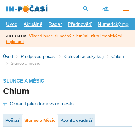
Přejít
na
hlavní
obsah
Úvod
Aktuálně
Radar
Předpověď
Numerický model
Víkend bude slunečný s letními, zítra i tropickými
AKTUALITA:
teplotami
Úvod
Předpověď počasí
Královéhradecký kraj
Chlum
Slunce a měsíc
SLUNCE A MĚSÍC
Chlum
Označit jako domovské město
Počasí
Slunce a Měsíc
Kvalita ovzduší