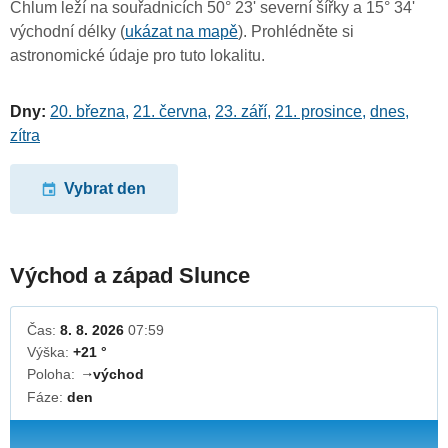
Chlum leží na souřadnicích 50° 23' severní šířky a 15° 34'
východní délky (
ukázat na mapě
). Prohlédněte si
astronomické údaje pro tuto lokalitu.
Dny:
20. března
,
21. června
,
23. září
,
21. prosince
,
dnes
,
zítra
Vybrat den
Východ a západ Slunce
Čas:
8. 8. 2026
07:59
Výška:
+21 °
Poloha:
východ
↓
Fáze:
den