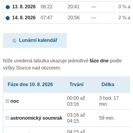
13. 8. 2026
06:22
20:41
—
0 % až
14. 8. 2026
07:47
20:56
—
2 % až
Lunární kalendář
Níže uvedená tabulka ukazuje jednotlivé
fáze dne
podle
výšky Slunce nad obzorem.
Fáze dne 10. 8. 2026
Trvání
Délka
00:00 až
3 hod. 17
noc
03:16
min.
03:16 až
astronomický soumrak
59 min.
04:15
04:15 až