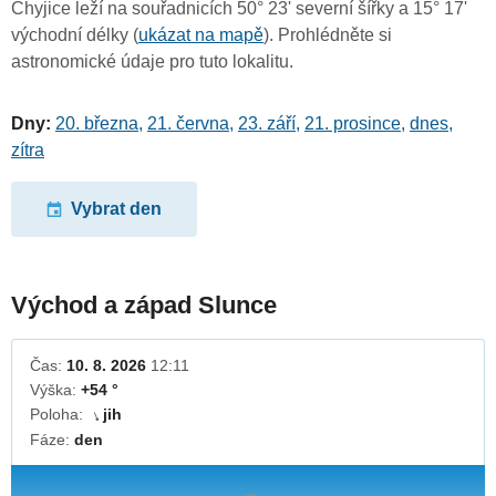
Chyjice leží na souřadnicích 50° 23' severní šířky a 15° 17'
východní délky (
ukázat na mapě
). Prohlédněte si
astronomické údaje pro tuto lokalitu.
Dny:
20. března
,
21. června
,
23. září
,
21. prosince
,
dnes
,
zítra
Vybrat den
Východ a západ Slunce
Čas:
10. 8. 2026
12:11
Výška:
+54 °
Poloha:
jih
↓
Fáze:
den