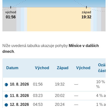
východ
západ
01:56
19:32
Níže uvedená tabulka ukazuje pohyby
Měsíce v dalších
dnech
.
Ozář
Datum
Východ
Západ
Východ
část
10 % a
10. 8. 2026
01:56
19:32
—
%
11. 8. 2026
03:23
20:02
—
4 % až
12. 8. 2026
04:53
20:24
—
1 % až