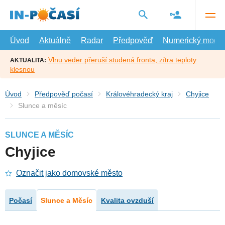
Přejít
na
hlavní
obsah
Úvod
Aktuálně
Radar
Předpověď
Numerický model
Vlnu veder přeruší studená fronta, zítra teploty
AKTUALITA:
klesnou
Úvod
Předpověď počasí
Královéhradecký kraj
Chyjice
Slunce a měsíc
SLUNCE A MĚSÍC
Chyjice
Označit jako domovské město
Počasí
Slunce a Měsíc
Kvalita ovzduší