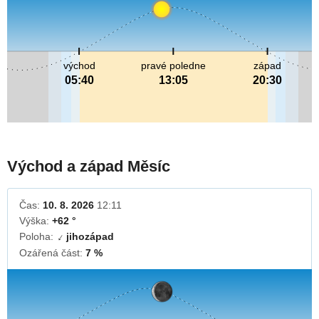
východ
pravé poledne
západ
05:40
13:05
20:30
Východ a západ Měsíc
Čas:
10. 8. 2026
12:11
Výška:
+62 °
Poloha:
jihozápad
↓
Ozářená část:
7 %