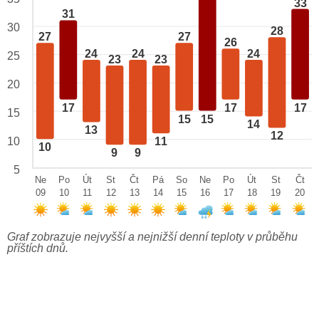
33
31
30
28
27
27
26
24
24
24
25
23
23
20
17
17
17
15
15
15
14
13
12
10
11
10
9
9
5
Ne
Po
Út
St
Čt
Pá
So
Ne
Po
Út
St
Čt
09
10
11
12
13
14
15
16
17
18
19
20
Graf zobrazuje nejvyšší a nejnižší denní teploty v průběhu
příštích dnů.