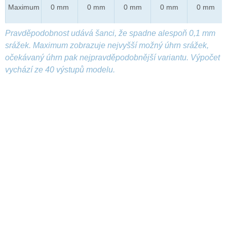
Maximum
0 mm
0 mm
0 mm
0 mm
0 mm
Pravděpodobnost udává šanci, že spadne alespoň 0,1 mm
srážek. Maximum zobrazuje nejvyšší možný úhrn srážek,
očekávaný úhrn pak nejpravděpodobnější variantu. Výpočet
vychází ze 40 výstupů modelu.