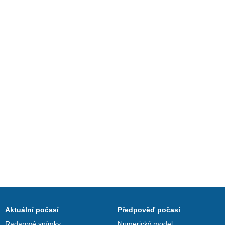
Aktuální počasí
Předpověď počasí
Radarové snímky
Numerický model