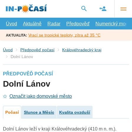
Přejít
na
hlavní
obsah
Úvod
Aktuálně
Radar
Předpověď
Numerický model
Vrací se tropické teploty, zítra až 35 °C
AKTUALITA:
Úvod
Předpověď počasí
Královéhradecký kraj
Dolní Lánov
PŘEDPOVĚĎ POČASÍ
Dolní Lánov
Označit jako domovské město
Počasí
Slunce a Měsíc
Kvalita ovzduší
Dolní Lánov leží v kraji Královéhradecký (410 m n. m.).