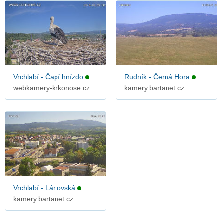
Vrchlabí - Čapí hnízdo
Rudník - Černá Hora
webkamery-krkonose.cz
kamery.bartanet.cz
Vrchlabí - Lánovská
kamery.bartanet.cz