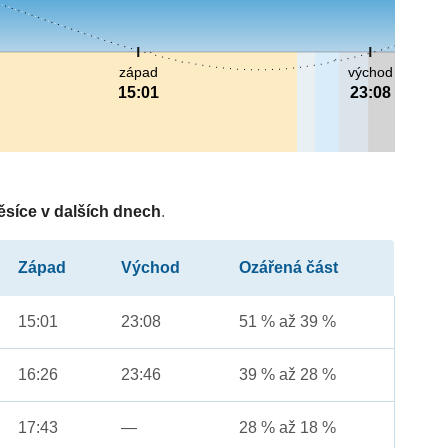
západ
východ
15:01
23:08
ěsíce v dalších dnech
.
Západ
Východ
Ozářená část
15:01
23:08
51 % až 39 %
16:26
23:46
39 % až 28 %
17:43
—
28 % až 18 %