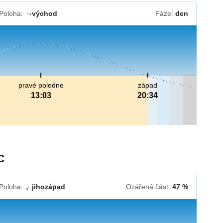
Poloha:
východ
Fáze:
den
↓
pravé poledne
západ
13:03
20:34
c
Poloha:
jihozápad
Ozářená část:
47 %
↓