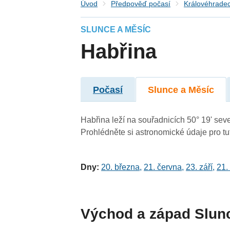
Úvod
Předpověď počasí
Královéhradec
SLUNCE A MĚSÍC
Habřina
Počasí
Slunce a Měsíc
Habřina leží na souřadnicích 50° 19' seve
Prohlédněte si astronomické údaje pro tut
Dny:
20. března
,
21. června
,
23. září
,
21.
Východ a západ Slun