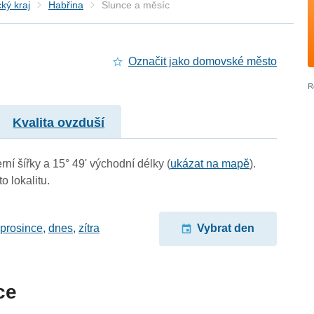
ký kraj
Habřina
Slunce a měsíc
Označit jako domovské město
Kvalita ovzduší
rní šířky a 15° 49' východní délky (
ukázat na mapě
).
o lokalitu.
 prosince
,
dnes
,
zítra
Vybrat den
ce