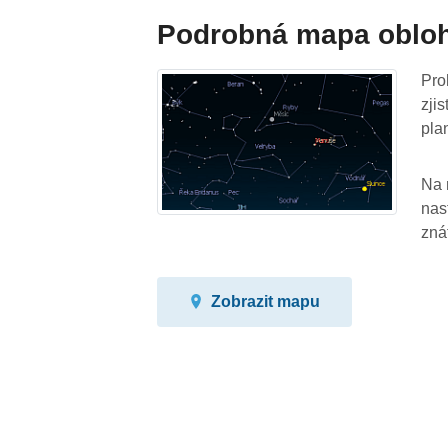
Podrobná mapa oblo
Pro
zji
pla
Na 
nas
zná
Zobrazit mapu