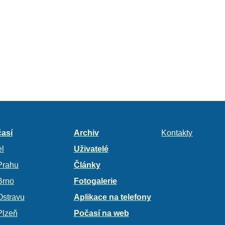
así
Archiv
Kontakty
l
Uživatelé
Prahu
Články
Brno
Fotogalerie
Ostravu
Aplikace na telefony
Plzeň
Počasí na web