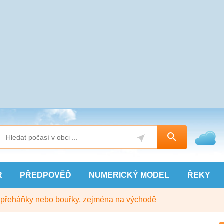
R
PŘEDPOVĚĎ
NUMERICKÝ
MODEL
ŘEKY
y přeháňky nebo bouřky, zejména na východě