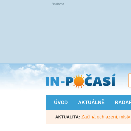
Přejít
na
hlavní
obsah
ÚVOD
AKTUÁLNĚ
RADA
Začíná ochlazení, míst
AKTUALITA: