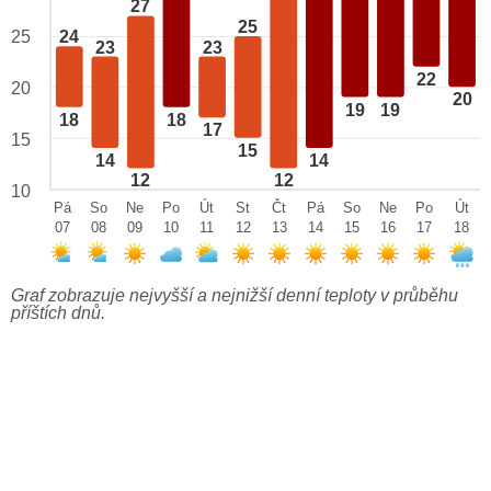
27
25
25
24
23
23
22
20
20
19
19
18
18
17
15
15
14
14
12
12
10
Pá
So
Ne
Po
Út
St
Čt
Pá
So
Ne
Po
Út
07
08
09
10
11
12
13
14
15
16
17
18
Graf zobrazuje nejvyšší a nejnižší denní teploty v průběhu
příštích dnů.