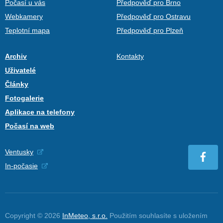
Počasí u vás
Předpověď pro Brno
Webkamery
Předpověď pro Ostravu
Teplotní mapa
Předpověď pro Plzeň
Archiv
Kontakty
Uživatelé
Články
Fotogalerie
Aplikace na telefony
Počasí na web
Ventusky
In-počasie
Copyright © 2026
InMeteo, s.r.o.
Použitím souhlasíte s uložením