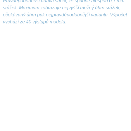
Pravděpodobnost udává šanci, že spadne alespoň 0,1 mm
srážek. Maximum zobrazuje nejvyšší možný úhrn srážek,
očekávaný úhrn pak nejpravděpodobnější variantu. Výpočet
vychází ze 40 výstupů modelu.