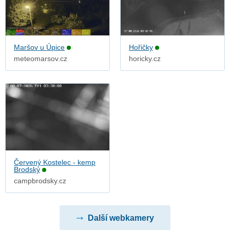
Maršov u Úpice
Hořičky
meteomarsov.cz
horicky.cz
Červený Kostelec - kemp
Brodský
campbrodsky.cz
Další webkamery