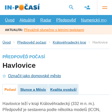
Přejít
na
hlavní
obsah
Úvod
Aktuálně
Radar
Předpověď
Numerický model
Převážně slunečno s letními teplotami
AKTUALITA:
Úvod
Předpověď počasí
Královéhradecký kraj
Havlovice
PŘEDPOVĚĎ POČASÍ
Havlovice
Označit jako domovské město
Počasí
Slunce a Měsíc
Kvalita ovzduší
Havlovice leží v kraji Královéhradecký (332 m n. m.).
Předpověď je sestavena podle několika modelů (ICON,