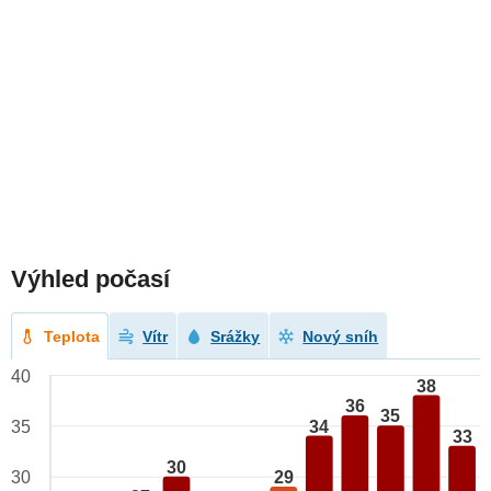
Výhled počasí
Teplota
Vítr
Srážky
Nový sníh
40
38
36
35
34
35
33
30
29
30