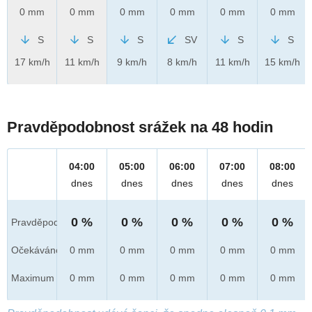
0 mm
0 mm
0 mm
0 mm
0 mm
0 mm
S
S
S
SV
S
S
17 km/h
11 km/h
9 km/h
8 km/h
11 km/h
15 km/h
Pravděpodobnost srážek na 48 hodin
04:00
05:00
06:00
07:00
08:00
dnes
dnes
dnes
dnes
dnes
0 %
0 %
0 %
0 %
0 %
Pravděpod.
Očekáváno
0 mm
0 mm
0 mm
0 mm
0 mm
Maximum
0 mm
0 mm
0 mm
0 mm
0 mm