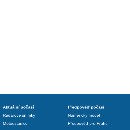
Aktuální počasí
Předpověď počasí
Radarové snímky
Numerický model
Meteostanice
Předpověď pro Prahu