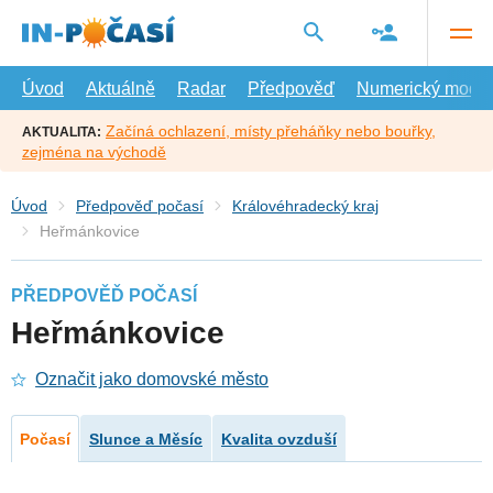
Přejít
na
hlavní
obsah
Úvod
Aktuálně
Radar
Předpověď
Numerický model
Začíná ochlazení, místy přeháňky nebo bouřky,
AKTUALITA:
zejména na východě
Úvod
Předpověď počasí
Královéhradecký kraj
Heřmánkovice
PŘEDPOVĚĎ POČASÍ
Heřmánkovice
Označit jako domovské město
Počasí
Slunce a Měsíc
Kvalita ovzduší