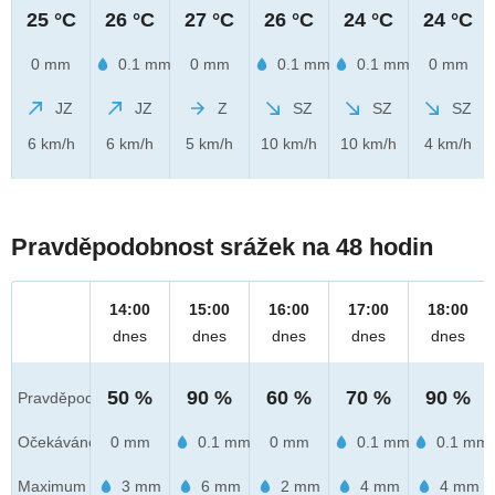
25 °C
26 °C
27 °C
26 °C
24 °C
24 °C
0 mm
0.1 mm
0 mm
0.1 mm
0.1 mm
0 mm
JZ
JZ
Z
SZ
SZ
SZ
6 km/h
6 km/h
5 km/h
10 km/h
10 km/h
4 km/h
Pravděpodobnost srážek na 48 hodin
14:00
15:00
16:00
17:00
18:00
dnes
dnes
dnes
dnes
dnes
50 %
90 %
60 %
70 %
90 %
Pravděpod.
Očekáváno
0 mm
0.1 mm
0 mm
0.1 mm
0.1 mm
Maximum
3 mm
6 mm
2 mm
4 mm
4 mm