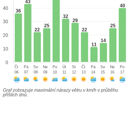
43
40
40
36
32
29
30
25
25
22
22
20
14
11
10
0
Čt
Pá
So
Ne
Po
Út
St
Čt
Pá
So
Ne
Po
06
07
08
09
10
11
12
13
14
15
16
17
Graf zobrazuje maximální nárazy větru v km/h v průběhu
příštích dnů.