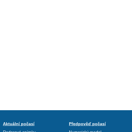
Aktuální počasí
Předpověď počasí
Radarové snímky
Numerický model