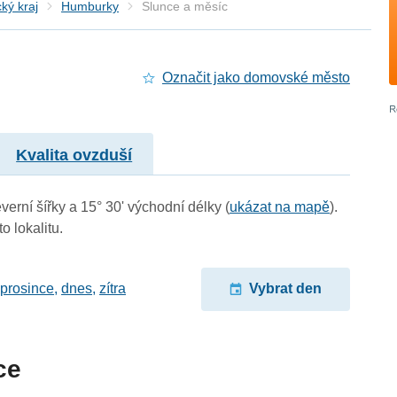
ký kraj
Humburky
Slunce a měsíc
Označit jako domovské město
Kvalita ovzduší
erní šířky a 15° 30' východní délky (
ukázat na mapě
).
o lokalitu.
 prosince
,
dnes
,
zítra
Vybrat den
ce