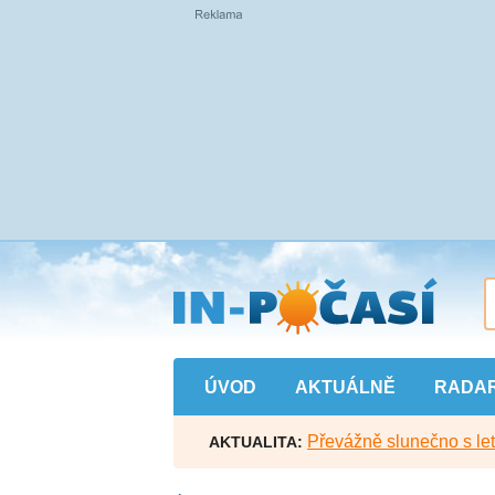
Přejít
na
hlavní
obsah
ÚVOD
AKTUÁLNĚ
RADA
Převážně slunečno s let
AKTUALITA: