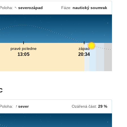
Poloha:
severozápad
Fáze:
nautický soumrak
↓
pravé poledne
západ
13:05
20:34
c
Poloha:
sever
Ozářená část:
29 %
↓