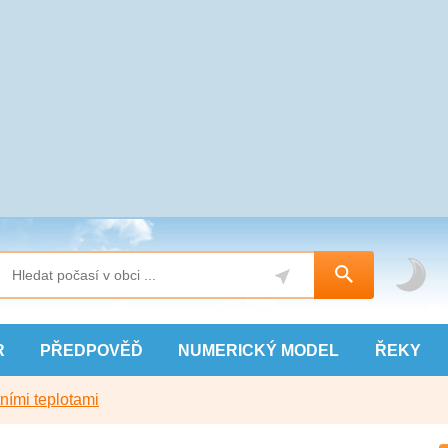
R
PŘEDPOVĚĎ
NUMERICKÝ
MODEL
ŘEKY
ními teplotami