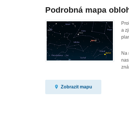
Podrobná mapa oblo
Pro
a z
pla
Na 
nas
zná
Zobrazit mapu