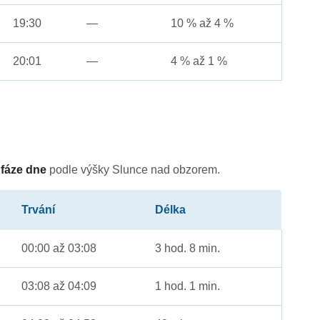
19:30
—
10 % až 4 %
20:01
—
4 % až 1 %
é
fáze dne
podle výšky Slunce nad obzorem.
Trvání
Délka
00:00 až 03:08
3 hod. 8 min.
03:08 až 04:09
1 hod. 1 min.