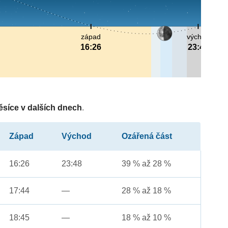
západ
východ
16:26
23:48
ěsíce v dalších dnech
.
Západ
Východ
Ozářená část
16:26
23:48
39 % až 28 %
17:44
—
28 % až 18 %
18:45
—
18 % až 10 %