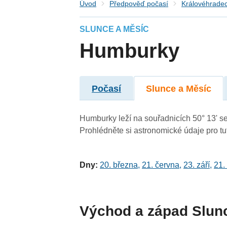
Úvod
Předpověď počasí
Královéhradec
SLUNCE A MĚSÍC
Humburky
Počasí
Slunce a Měsíc
Humburky leží na souřadnicích 50° 13' sev
Prohlédněte si astronomické údaje pro tut
Dny:
20. března
,
21. června
,
23. září
,
21.
Východ a západ Slun