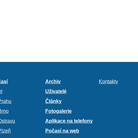
así
Archiv
Kontakty
l
Uživatelé
Prahu
Články
Brno
Fotogalerie
Ostravu
Aplikace na telefony
Plzeň
Počasí na web