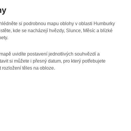
hy
hlédněte si podrobnou mapu oblohy v oblasti Humburky
jistěte, kde se nacházejí hvězdy, Slunce, Měsíc a blízké
nety.
mapě uvidíte postavení jednotlivých souhvězdí a
tavit si můžete i přesný datum, pro který potřebujete
t rozložení těles na obloze.