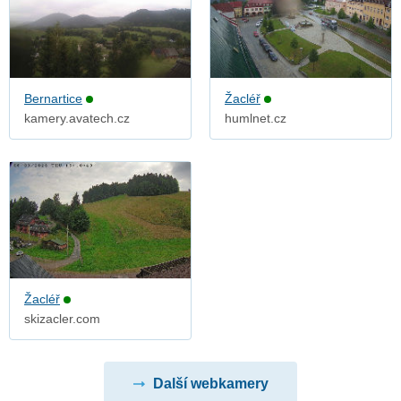
Bernartice
Žacléř
kamery.avatech.cz
humlnet.cz
Žacléř
skizacler.com
Další webkamery