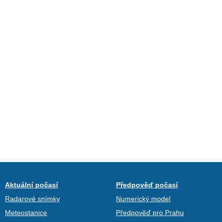
Aktuální počasí
Předpověď počasí
Radarové snímky
Numerický model
Meteostanice
Předpověď pro Prahu