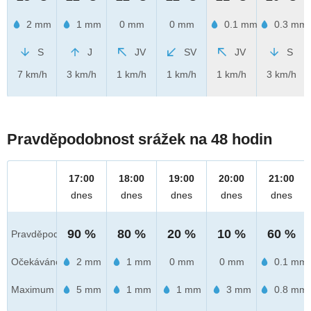
2 mm
1 mm
0 mm
0 mm
0.1 mm
0.3 mm
S
J
JV
SV
JV
S
7 km/h
3 km/h
1 km/h
1 km/h
1 km/h
3 km/h
Pravděpodobnost srážek na 48 hodin
17:00
18:00
19:00
20:00
21:00
dnes
dnes
dnes
dnes
dnes
90 %
80 %
20 %
10 %
60 %
Pravděpod.
Očekáváno
2 mm
1 mm
0 mm
0 mm
0.1 mm
Maximum
5 mm
1 mm
1 mm
3 mm
0.8 mm