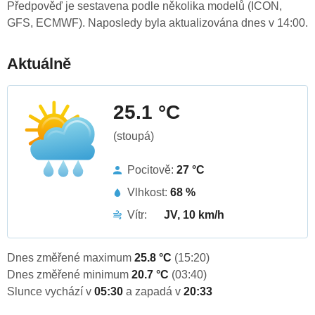
Předpověď je sestavena podle několika modelů (ICON,
GFS, ECMWF). Naposledy byla aktualizována dnes v 14:00.
Aktuálně
25.1 °C
(stoupá)
Pocitově:
27 °C
Vlhkost:
68 %
Vítr:
JV, 10 km/h
Dnes změřené maximum
25.8 °C
(15:20)
Dnes změřené minimum
20.7 °C
(03:40)
Slunce vychází v
05:30
a zapadá v
20:33