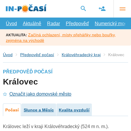
Přejít
na
hlavní
obsah
Úvod
Aktuálně
Radar
Předpověď
Numerický model
Začíná ochlazení, místy přeháňky nebo bouřky,
AKTUALITA:
zejména na východě
Úvod
Předpověď počasí
Královéhradecký kraj
Královec
PŘEDPOVĚĎ POČASÍ
Královec
Označit jako domovské město
Počasí
Slunce a Měsíc
Kvalita ovzduší
Královec leží v kraji Královéhradecký (524 m n. m.).