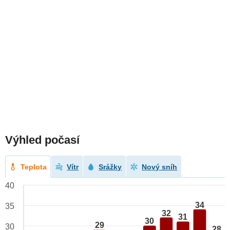
Výhled počasí
Teplota
Vítr
Srážky
Nový sníh
40
34
35
32
31
30
29
30
28