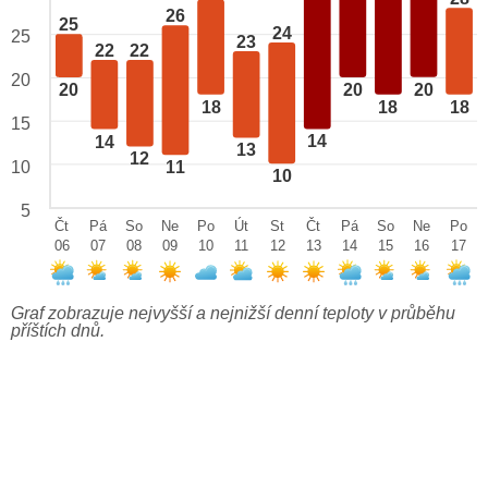
26
25
24
25
23
22
22
20
20
20
20
18
18
18
15
14
14
13
12
10
11
10
5
Čt
Pá
So
Ne
Po
Út
St
Čt
Pá
So
Ne
Po
06
07
08
09
10
11
12
13
14
15
16
17
Graf zobrazuje nejvyšší a nejnižší denní teploty v průběhu
příštích dnů.