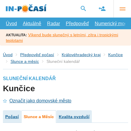
Přejít
na
hlavní
obsah
Úvod
Aktuálně
Radar
Předpověď
Numerický model
Víkend bude slunečný s letními, zítra i tropickými
AKTUALITA:
teplotami
Úvod
Předpověď počasí
Královéhradecký kraj
Kunčice
Slunce a měsíc
Sluneční kalendář
SLUNEČNÍ KALENDÁŘ
Kunčice
Označit jako domovské město
Počasí
Slunce a Měsíc
Kvalita ovzduší