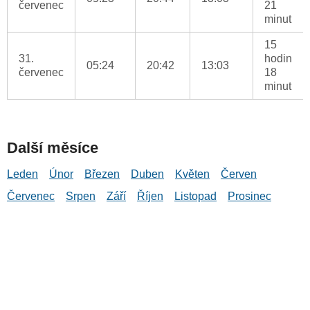
červenec
21
minut
15
31.
hodin
05:24
20:42
13:03
červenec
18
minut
Další měsíce
Leden
Únor
Březen
Duben
Květen
Červen
Červenec
Srpen
Září
Říjen
Listopad
Prosinec