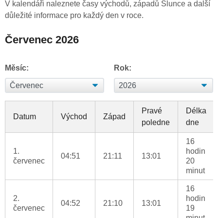
V kalendáři naleznete časy východů, západů Slunce a další
důležité informace pro každý den v roce.
Červenec 2026
Měsíc:
Rok:
Pravé
Délka
Datum
Východ
Západ
poledne
dne
16
1.
hodin
04:51
21:11
13:01
červenec
20
minut
16
2.
hodin
04:52
21:10
13:01
červenec
19
minut