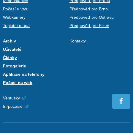
Meteostanice
Předpověď pro Prahu
Počasí u vás
Předpověď pro Brno
Webkamery
Předpověď pro Ostravu
Teplotní mapa
Předpověď pro Plzeň
Archiv
Kontakty
Uživatelé
Články
Fotogalerie
Aplikace na telefony
Počasí na web
Ventusky
In-počasie