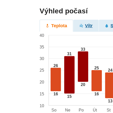
Výhled počasí
Teplota
Vítr
40
35
33
31
30
26
25
25
24
20
20
15
16
16
15
13
10
So
Ne
Po
Út
St