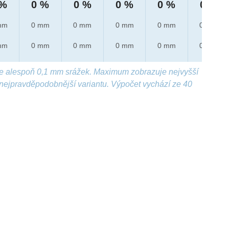
 %
0 %
0 %
0 %
0 %
0 %
mm
0 mm
0 mm
0 mm
0 mm
0 mm
mm
0 mm
0 mm
0 mm
0 mm
0 mm
e alespoň 0,1 mm srážek. Maximum zobrazuje nejvyšší
nejpravděpodobnější variantu. Výpočet vychází ze 40