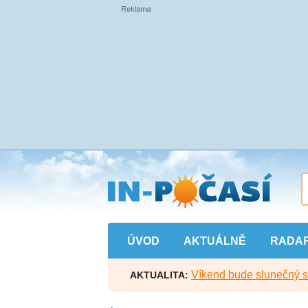
Přejít
na
hlavní
obsah
ÚVOD
AKTUÁLNĚ
RADA
Víkend bude slunečný s l
AKTUALITA: