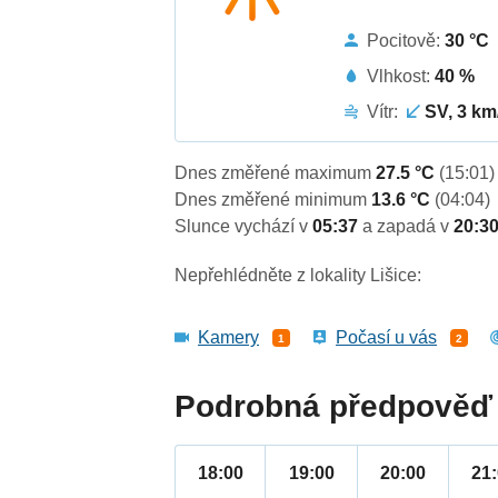
Pocitově:
30 °C
Vlhkost:
40 %
Vítr:
SV, 3 km
Dnes změřené maximum
27.5 °C
(15:01)
Dnes změřené minimum
13.6 °C
(04:04)
Slunce vychází v
05:37
a zapadá v
20:3
Nepřehlédněte z lokality Lišice:
Kamery
Počasí u vás
1
2
Podrobná předpověď 
18:00
19:00
20:00
21