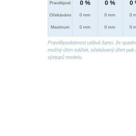
0 %
0 %
0
Pravděpod.
Očekáváno
0 mm
0 mm
0 
Maximum
0 mm
0 mm
0 
Pravděpodobnost udává šanci, že spadn
možný úhrn srážek, očekávaný úhrn pak 
výstupů modelu.