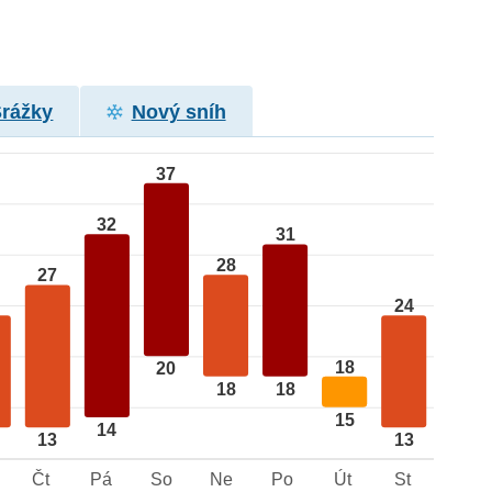
Srážky
Nový sníh
37
32
31
28
27
24
18
20
18
18
15
14
13
13
Čt
Pá
So
Ne
Po
Út
St