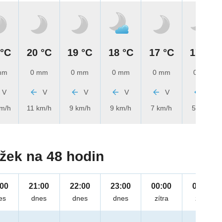
 °C
20 °C
19 °C
18 °C
17 °C
17 °C
mm
0 mm
0 mm
0 mm
0 mm
0 mm
V
V
V
V
V
V
km/h
11 km/h
9 km/h
9 km/h
7 km/h
5 km/h
žek na 48 hodin
:00
21:00
22:00
23:00
00:00
01:00
es
dnes
dnes
dnes
zítra
zítra