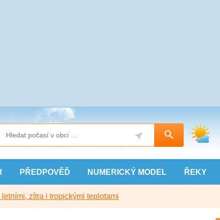
R
PŘEDPOVĚĎ
NUMERICKÝ
MODEL
ŘEKY
etními, zítra i tropickými teplotami