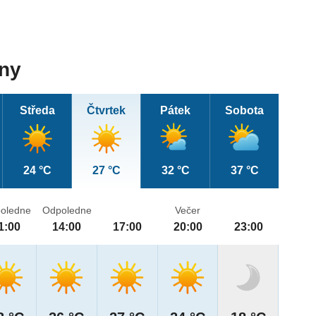
dny
Středa
Čtvrtek
Pátek
Sobota
24 °C
27 °C
32 °C
37 °C
oledne
Odpoledne
Večer
1:00
14:00
17:00
20:00
23:00