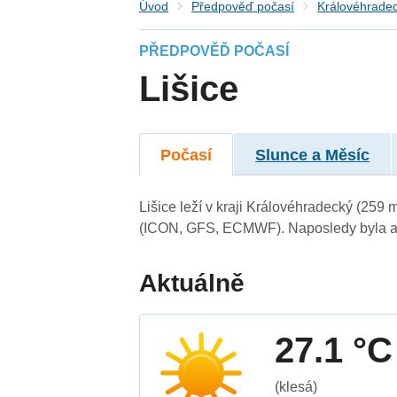
Úvod
Předpověď počasí
Královéhradec
PŘEDPOVĚĎ POČASÍ
Lišice
Počasí
Slunce a Měsíc
Lišice leží v kraji Královéhradecký (259
(ICON, GFS, ECMWF). Naposledy byla ak
Aktuálně
27.1 °C
(klesá)