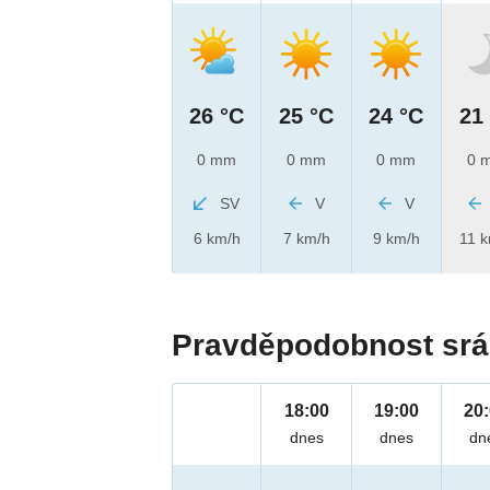
26 °C
25 °C
24 °C
21
0 mm
0 mm
0 mm
0 
SV
V
V
6 km/h
7 km/h
9 km/h
11 
Pravděpodobnost srá
18:00
19:00
20
dnes
dnes
dn