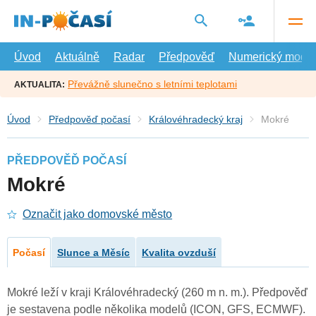
Přejít
na
hlavní
obsah
Úvod
Aktuálně
Radar
Předpověď
Numerický model
Převážně slunečno s letními teplotami
AKTUALITA:
Úvod
Předpověď počasí
Královéhradecký kraj
Mokré
PŘEDPOVĚĎ POČASÍ
Mokré
Označit jako domovské město
Počasí
Slunce a Měsíc
Kvalita ovzduší
Mokré leží v kraji Královéhradecký (260 m n. m.). Předpověď
je sestavena podle několika modelů (ICON, GFS, ECMWF).