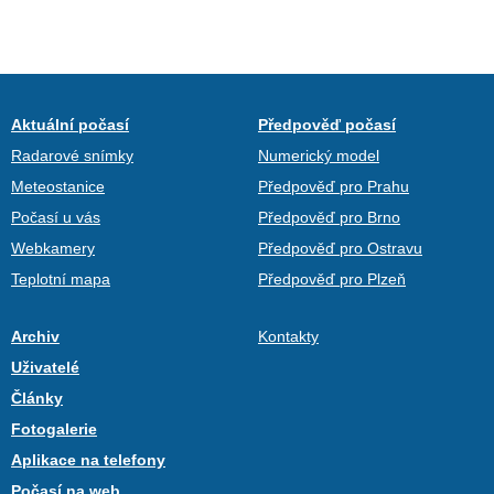
Aktuální počasí
Předpověď počasí
Radarové snímky
Numerický model
Meteostanice
Předpověď pro Prahu
Počasí u vás
Předpověď pro Brno
Webkamery
Předpověď pro Ostravu
Teplotní mapa
Předpověď pro Plzeň
Archiv
Kontakty
Uživatelé
Články
Fotogalerie
Aplikace na telefony
Počasí na web