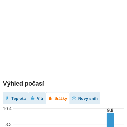
Výhled počasí
Teplota
Vítr
Srážky
Nový sníh
10.4
9.8
8.3