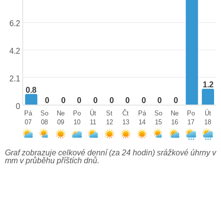
6.2
4.2
2.1
1.2
0.8
0
0
0
0
0
0
0
0
0
0
Pá
So
Ne
Po
Út
St
Čt
Pá
So
Ne
Po
Út
07
08
09
10
11
12
13
14
15
16
17
18
Graf zobrazuje celkové denní (za 24 hodin) srážkové úhrny v
mm v průběhu příštích dnů.