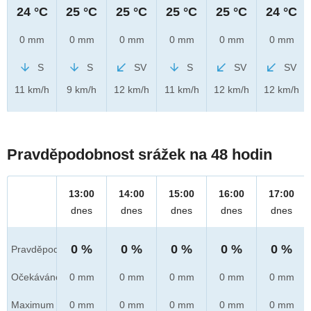
24 °C
25 °C
25 °C
25 °C
25 °C
24 °C
0 mm
0 mm
0 mm
0 mm
0 mm
0 mm
S
S
SV
S
SV
SV
11 km/h
9 km/h
12 km/h
11 km/h
12 km/h
12 km/h
Pravděpodobnost srážek na 48 hodin
13:00
14:00
15:00
16:00
17:00
dnes
dnes
dnes
dnes
dnes
0 %
0 %
0 %
0 %
0 %
Pravděpod.
Očekáváno
0 mm
0 mm
0 mm
0 mm
0 mm
Maximum
0 mm
0 mm
0 mm
0 mm
0 mm