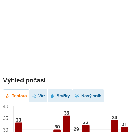
Výhled počasí
Teplota
Vítr
Srážky
Nový sníh
40
36
34
35
33
32
31
30
29
30