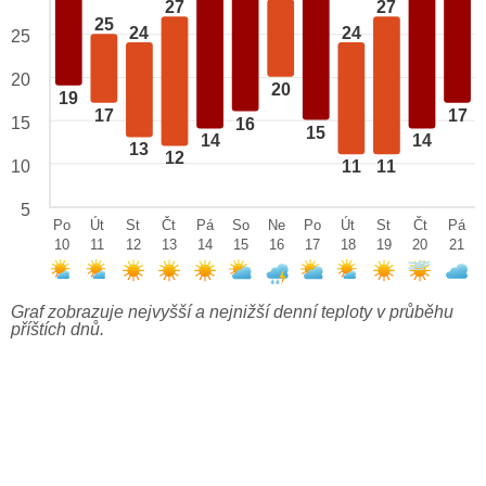
27
27
25
24
24
25
20
20
19
17
17
15
16
15
14
14
13
12
10
11
11
5
Po
Út
St
Čt
Pá
So
Ne
Po
Út
St
Čt
Pá
10
11
12
13
14
15
16
17
18
19
20
21
Graf zobrazuje nejvyšší a nejnižší denní teploty v průběhu
příštích dnů.