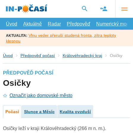
Přejít
na
hlavní
obsah
Úvod
Aktuálně
Radar
Předpověď
Numerický model
Vlnu veder přeruší studená fronta, zítra teploty
AKTUALITA:
klesnou
Úvod
Předpověď počasí
Královéhradecký kraj
Osičky
PŘEDPOVĚĎ POČASÍ
Osičky
Označit jako domovské město
Počasí
Slunce a Měsíc
Kvalita ovzduší
Osičky leží v kraji Královéhradecký (266 m n. m.).