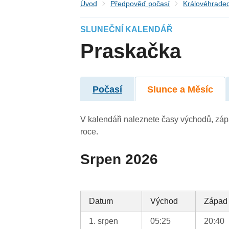
Úvod
Předpověď počasí
Královéhradec
SLUNEČNÍ KALENDÁŘ
Praskačka
Počasí
Slunce a Měsíc
V kalendáři naleznete časy východů, záp
roce.
Srpen 2026
Datum
Východ
Západ
1. srpen
05:25
20:40