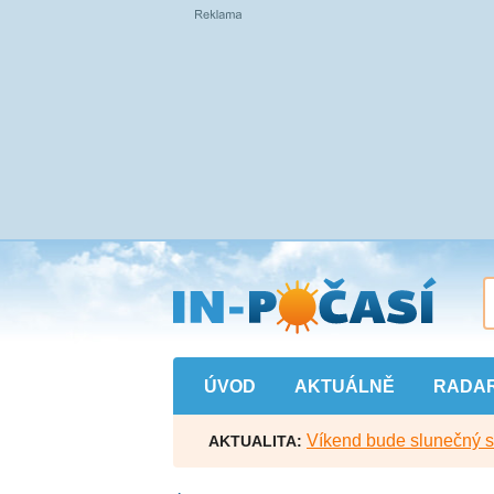
Přejít
na
hlavní
obsah
ÚVOD
AKTUÁLNĚ
RADA
Víkend bude slunečný s l
AKTUALITA: