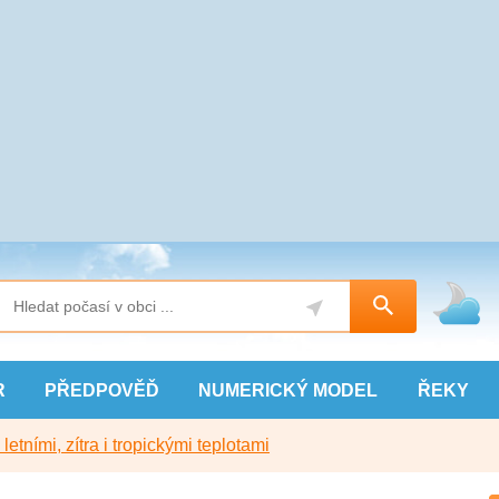
R
PŘEDPOVĚĎ
NUMERICKÝ
MODEL
ŘEKY
etními, zítra i tropickými teplotami