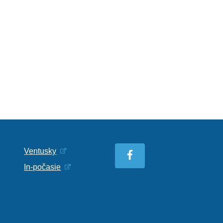
Ventusky
In-počasie