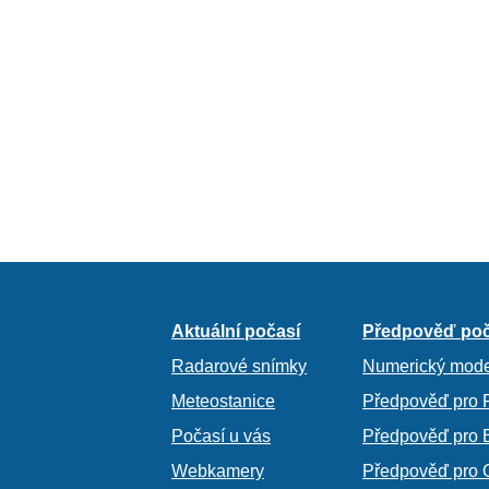
Aktuální počasí
Předpověď poč
Radarové snímky
Numerický mode
Meteostanice
Předpověď pro 
Počasí u vás
Předpověď pro 
Webkamery
Předpověď pro 