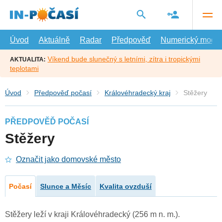
Přejít
na
hlavní
obsah
Úvod
Aktuálně
Radar
Předpověď
Numerický model
Víkend bude slunečný s letními, zítra i tropickými
AKTUALITA:
teplotami
Úvod
Předpověď počasí
Královéhradecký kraj
Stěžery
PŘEDPOVĚĎ POČASÍ
Stěžery
Označit jako domovské město
Počasí
Slunce a Měsíc
Kvalita ovzduší
Stěžery leží v kraji Královéhradecký (256 m n. m.).