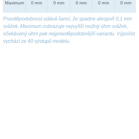
Maximum
0 mm
0 mm
0 mm
0 mm
0 mm
Pravděpodobnost udává šanci, že spadne alespoň 0,1 mm
srážek. Maximum zobrazuje nejvyšší možný úhrn srážek,
očekávaný úhrn pak nejpravděpodobnější variantu. Výpočet
vychází ze 40 výstupů modelu.