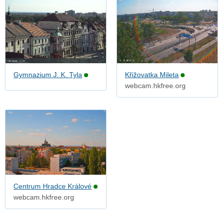
Gymnazium J. K. Tyla
Křižovatka Mileta
webcam.hkfree.org
Centrum Hradce Králové
webcam.hkfree.org