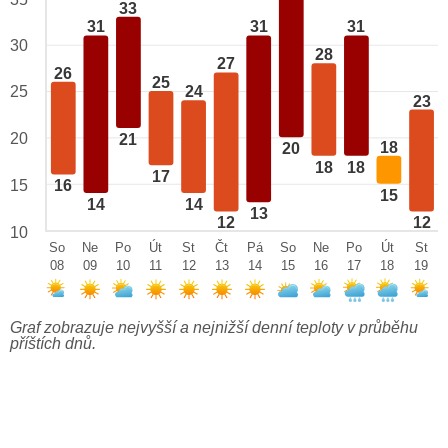
33
31
31
31
30
28
27
26
25
25
24
23
20
21
18
20
18
18
17
15
16
15
14
14
13
12
12
10
So
Ne
Po
Út
St
Čt
Pá
So
Ne
Po
Út
St
08
09
10
11
12
13
14
15
16
17
18
19
Graf zobrazuje nejvyšší a nejnižší denní teploty v průběhu
příštích dnů.