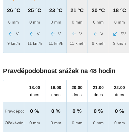
26 °C
25 °C
23 °C
21 °C
20 °C
18 °C
0 mm
0 mm
0 mm
0 mm
0 mm
0 mm
V
V
V
V
V
SV
9 km/h
11 km/h
11 km/h
11 km/h
9 km/h
9 km/h
Pravděpodobnost srážek na 48 hodin
18:00
19:00
20:00
21:00
22:00
dnes
dnes
dnes
dnes
dnes
0 %
0 %
0 %
0 %
0 %
Pravděpod.
Očekáváno
0 mm
0 mm
0 mm
0 mm
0 mm