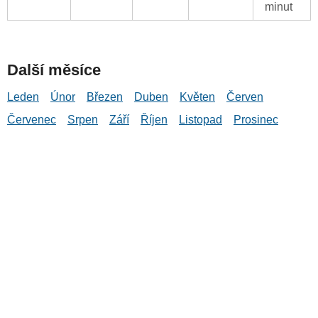
minut
Další měsíce
Leden
Únor
Březen
Duben
Květen
Červen
Červenec
Srpen
Září
Říjen
Listopad
Prosinec