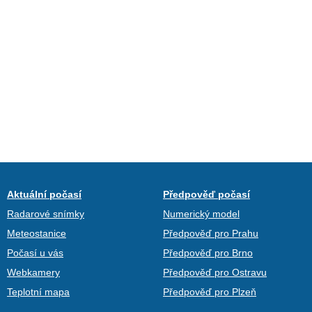
Aktuální počasí
Předpověď počasí
Radarové snímky
Numerický model
Meteostanice
Předpověď pro Prahu
Počasí u vás
Předpověď pro Brno
Webkamery
Předpověď pro Ostravu
Teplotní mapa
Předpověď pro Plzeň