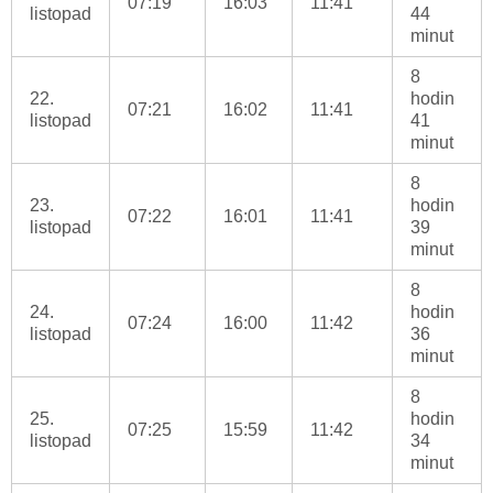
07:19
16:03
11:41
listopad
44
minut
8
22.
hodin
07:21
16:02
11:41
listopad
41
minut
8
23.
hodin
07:22
16:01
11:41
listopad
39
minut
8
24.
hodin
07:24
16:00
11:42
listopad
36
minut
8
25.
hodin
07:25
15:59
11:42
listopad
34
minut