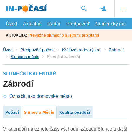
Přejít
na
hlavní
obsah
Úvod
Aktuálně
Radar
Předpověď
Numerický model
Převážně slunečno s letními teplotami
AKTUALITA:
Úvod
Předpověď počasí
Královéhradecký kraj
Zábrodí
Slunce a měsíc
Sluneční kalendář
SLUNEČNÍ KALENDÁŘ
Zábrodí
Označit jako domovské město
Počasí
Slunce a Měsíc
Kvalita ovzduší
V kalendáři naleznete časy východů, západů Slunce a další