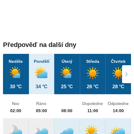
Předpověď na další dny
Neděle
Pondělí
Úterý
Středa
Čtvrtek
30 °C
34 °C
25 °C
26 °C
28 °C
Noc
Ráno
Dopoledne
Odpoledne
02:00
05:00
08:00
11:00
14:00