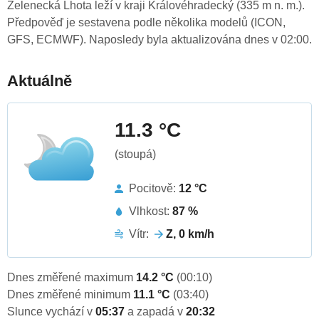
Zelenecká Lhota leží v kraji Královéhradecký (335 m n. m.).
Předpověď je sestavena podle několika modelů (ICON,
GFS, ECMWF). Naposledy byla aktualizována dnes v 02:00.
Aktuálně
11.3 °C
(stoupá)
Pocitově:
12 °C
Vlhkost:
87 %
Vítr:
Z, 0 km/h
Dnes změřené maximum
14.2 °C
(00:10)
Dnes změřené minimum
11.1 °C
(03:40)
Slunce vychází v
05:37
a zapadá v
20:32