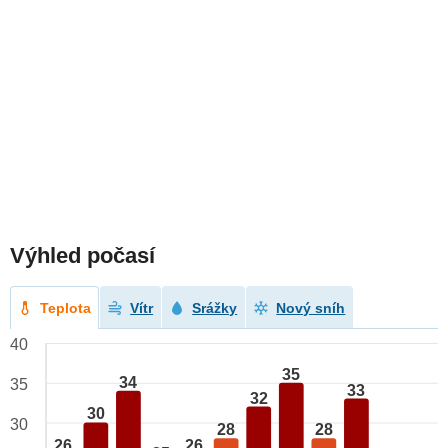
Výhled počasí
Teplota
Vítr
Srážky
Nový sníh
40
35
34
35
33
32
30
30
28
28
26
26