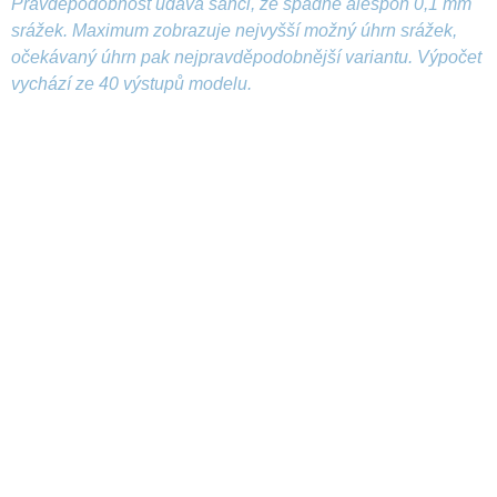
Pravděpodobnost udává šanci, že spadne alespoň 0,1 mm
srážek. Maximum zobrazuje nejvyšší možný úhrn srážek,
očekávaný úhrn pak nejpravděpodobnější variantu. Výpočet
vychází ze 40 výstupů modelu.