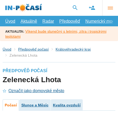
Přejít
na
hlavní
obsah
Úvod
Aktuálně
Radar
Předpověď
Numerický model
Víkend bude slunečný s letními, zítra i tropickými
AKTUALITA:
teplotami
Úvod
Předpověď počasí
Královéhradecký kraj
Zelenecká Lhota
PŘEDPOVĚĎ POČASÍ
Zelenecká Lhota
Označit jako domovské město
Počasí
Slunce a Měsíc
Kvalita ovzduší