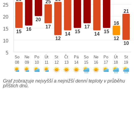
25
25
21
20
20
16
17
17
15
16
15
15
15
14
14
12
12
10
10
5
So
Ne
Po
Út
St
Čt
Pá
So
Ne
Po
Út
St
08
09
10
11
12
13
14
15
16
17
18
19
Graf zobrazuje nejvyšší a nejnižší denní teploty v průběhu
příštích dnů.