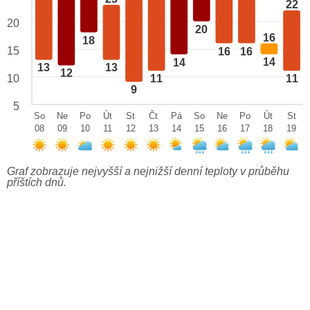
22
20
20
16
18
15
16
16
14
14
13
13
12
10
11
11
9
5
So
Ne
Po
Út
St
Čt
Pá
So
Ne
Po
Út
St
08
09
10
11
12
13
14
15
16
17
18
19
Graf zobrazuje nejvyšší a nejnižší denní teploty v průběhu
příštích dnů.