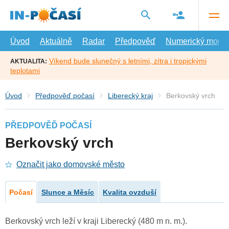
Přejít
na
hlavní
obsah
Úvod
Aktuálně
Radar
Předpověď
Numerický model
Víkend bude slunečný s letními, zítra i tropickými
AKTUALITA:
teplotami
Úvod
Předpověď počasí
Liberecký kraj
Berkovský vrch
PŘEDPOVĚĎ POČASÍ
Berkovský vrch
Označit jako domovské město
Počasí
Slunce a Měsíc
Kvalita ovzduší
Berkovský vrch leží v kraji Liberecký (480 m n. m.).