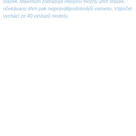
srážek. Maximum zobrazuje nejvyšší možný úhrn srážek,
očekávaný úhrn pak nejpravděpodobnější variantu. Výpočet
vychází ze 40 výstupů modelu.