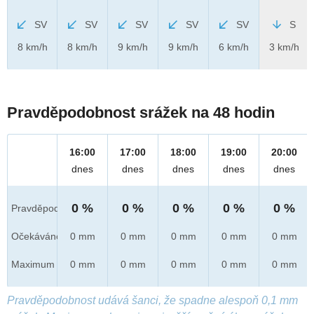
SV
SV
SV
SV
SV
S
8 km/h
8 km/h
9 km/h
9 km/h
6 km/h
3 km/h
Pravděpodobnost srážek na 48 hodin
16:00
17:00
18:00
19:00
20:00
dnes
dnes
dnes
dnes
dnes
0 %
0 %
0 %
0 %
0 %
Pravděpod.
Očekáváno
0 mm
0 mm
0 mm
0 mm
0 mm
Maximum
0 mm
0 mm
0 mm
0 mm
0 mm
Pravděpodobnost udává šanci, že spadne alespoň 0,1 mm