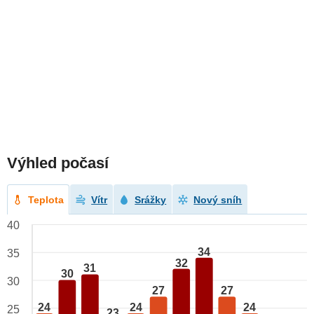
Výhled počasí
Teplota
Vítr
Srážky
Nový sníh
40
34
35
32
31
30
30
27
27
24
24
24
25
23