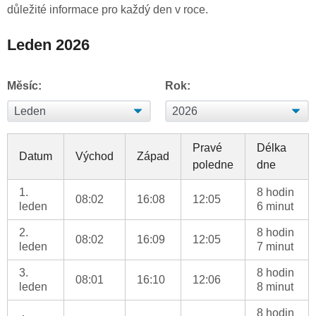
důležité informace pro každý den v roce.
Leden 2026
Měsíc:
Rok:
Pravé
Délka
Datum
Východ
Západ
poledne
dne
1.
8 hodin
08:02
16:08
12:05
leden
6 minut
2.
8 hodin
08:02
16:09
12:05
leden
7 minut
3.
8 hodin
08:01
16:10
12:06
leden
8 minut
8 hodin