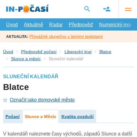
Přejít
na
hlavní
obsah
Úvod
Aktuálně
Radar
Předpověď
Numerický model
Převážně slunečno s letními teplotami
AKTUALITA:
Úvod
Předpověď počasí
Liberecký kraj
Blatce
Slunce a měsíc
Sluneční kalendář
SLUNEČNÍ KALENDÁŘ
Blatce
Označit jako domovské město
Počasí
Slunce a Měsíc
Kvalita ovzduší
V kalendáři naleznete časy východů, západů Slunce a další