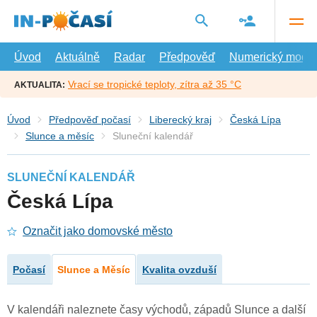
Přejít
na
hlavní
obsah
Úvod
Aktuálně
Radar
Předpověď
Numerický model
Vrací se tropické teploty, zítra až 35 °C
AKTUALITA:
Úvod
Předpověď počasí
Liberecký kraj
Česká Lípa
Slunce a měsíc
Sluneční kalendář
SLUNEČNÍ KALENDÁŘ
Česká Lípa
Označit jako domovské město
Počasí
Slunce a Měsíc
Kvalita ovzduší
V kalendáři naleznete časy východů, západů Slunce a další