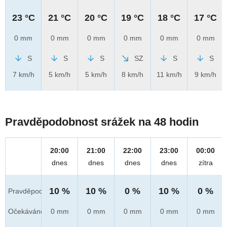
23 °C
21 °C
20 °C
19 °C
18 °C
17 °C
0 mm
0 mm
0 mm
0 mm
0 mm
0 mm
S
S
S
SZ
S
S
7 km/h
5 km/h
5 km/h
8 km/h
11 km/h
9 km/h
Pravděpodobnost srážek na 48 hodin
20:00
21:00
22:00
23:00
00:00
dnes
dnes
dnes
dnes
zítra
10 %
10 %
0 %
10 %
0 %
Pravděpod.
Očekáváno
0 mm
0 mm
0 mm
0 mm
0 mm