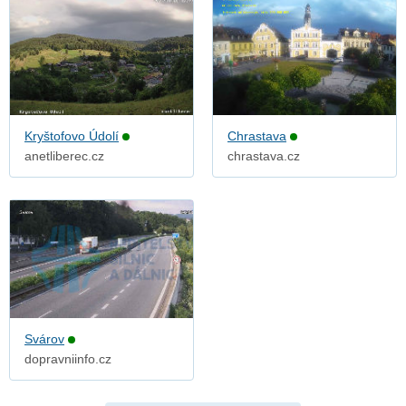
Kryštofovo Údolí
Chrastava
anetliberec.cz
chrastava.cz
Svárov
dopravniinfo.cz