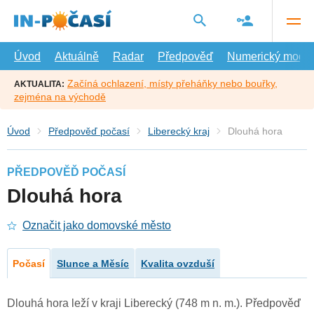
Přejít
na
hlavní
obsah
Úvod
Aktuálně
Radar
Předpověď
Numerický model
Začíná ochlazení, místy přeháňky nebo bouřky,
AKTUALITA:
zejména na východě
Úvod
Předpověď počasí
Liberecký kraj
Dlouhá hora
PŘEDPOVĚĎ POČASÍ
Dlouhá hora
Označit jako domovské město
Počasí
Slunce a Měsíc
Kvalita ovzduší
Dlouhá hora leží v kraji Liberecký (748 m n. m.). Předpověď