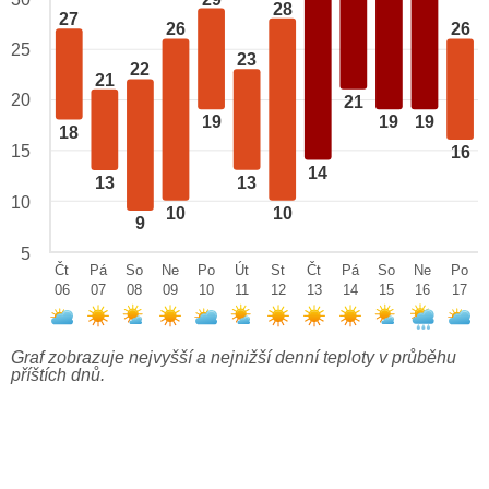
28
27
26
26
25
23
22
21
20
21
19
19
19
18
15
16
14
13
13
10
10
10
9
5
Čt
Pá
So
Ne
Po
Út
St
Čt
Pá
So
Ne
Po
06
07
08
09
10
11
12
13
14
15
16
17
Graf zobrazuje nejvyšší a nejnižší denní teploty v průběhu
příštích dnů.