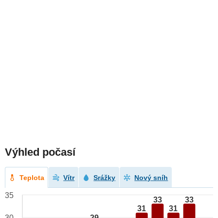
Výhled počasí
Teplota
Vítr
Srážky
Nový sníh
35
33
33
31
31
29
30