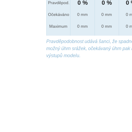
0 %
0 %
0
Pravděpod.
Očekáváno
0 mm
0 mm
0 
Maximum
0 mm
0 mm
0 
Pravděpodobnost udává šanci, že spadn
možný úhrn srážek, očekávaný úhrn pak 
výstupů modelu.