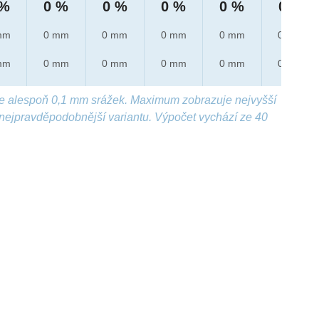
 %
0 %
0 %
0 %
0 %
0 %
mm
0 mm
0 mm
0 mm
0 mm
0 mm
mm
0 mm
0 mm
0 mm
0 mm
0 mm
e alespoň 0,1 mm srážek. Maximum zobrazuje nejvyšší
nejpravděpodobnější variantu. Výpočet vychází ze 40