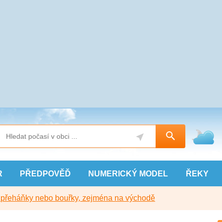
R
PŘEDPOVĚĎ
NUMERICKÝ
MODEL
ŘEKY
y přeháňky nebo bouřky, zejména na východě