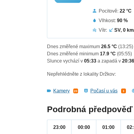
Pocitově:
22 °C
Vlhkost:
90 %
Vítr:
SV, 0 km
Dnes změřené maximum
26.5 °C
(13:25)
Dnes změřené minimum
17.9 °C
(05:55)
Slunce vychází v
05:33
a zapadá v
20:3
Nepřehlédněte z lokality Držkov:
Kamery
Počasí u vás
20
3
Podrobná předpověď 
23:00
00:00
01:00
02