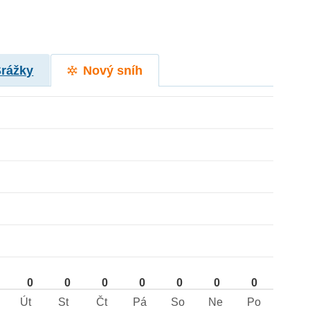
Srážky
Nový sníh
0
0
0
0
0
0
0
Út
St
Čt
Pá
So
Ne
Po