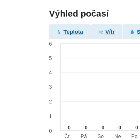
Výhled počasí
Teplota
Vítr
6
5
4
3
2
1
0
0
0
0
0
0
Čt
Pá
So
Ne
Po