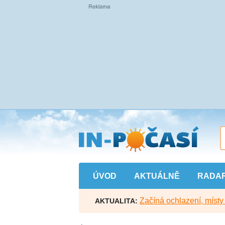
Přejít
na
hlavní
obsah
ÚVOD
AKTUÁLNĚ
RADA
Začíná ochlazení, míst
AKTUALITA: