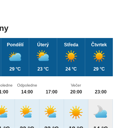
dny
Pondělí
Úterý
Středa
Čtvrtek
29 °C
23 °C
24 °C
29 °C
oledne
Odpoledne
Večer
1:00
14:00
17:00
20:00
23:00