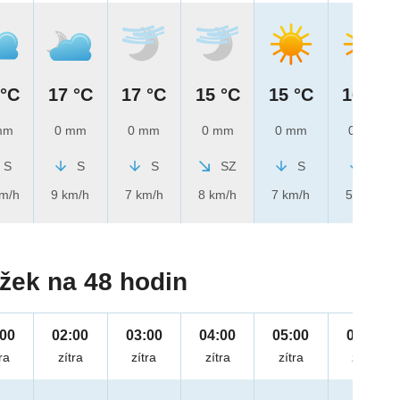
 °C
17 °C
17 °C
15 °C
15 °C
16 °C
mm
0 mm
0 mm
0 mm
0 mm
0 mm
S
S
S
SZ
S
S
km/h
9 km/h
7 km/h
8 km/h
7 km/h
5 km/h
žek na 48 hodin
:00
02:00
03:00
04:00
05:00
06:00
ra
zítra
zítra
zítra
zítra
zítra