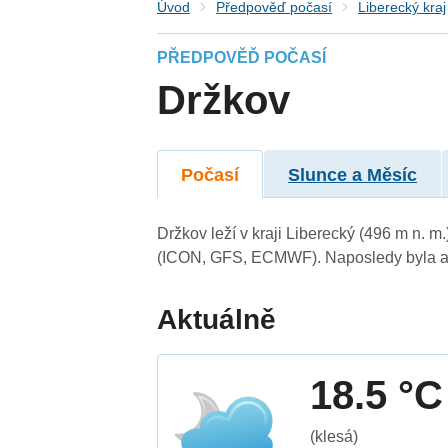
Úvod
Předpověď počasí
Liberecký kraj
PŘEDPOVĚĎ POČASÍ
Držkov
Počasí
Slunce a Měsíc
Držkov leží v kraji Liberecký (496 m n. 
(ICON, GFS, ECMWF). Naposledy byla ak
Aktuálně
18.5 °C
(klesá)