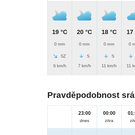
19 °C
20 °C
18 °C
17
0 mm
0 mm
0 mm
0 
SZ
S
S
6 km/h
7 km/h
11 km/h
11 
Pravděpodobnost srá
23:00
00:00
01
dnes
zítra
zít